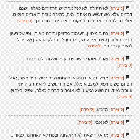
[ליצירה]
לא תהילה, לא לכל אחת יש הרהורים כאלה. ישנם
דברים שלא משתעשעים איתם. מיה, כתיבה טובה תיאורים חזקים.
אולי כדי להפנות את הכח למקומות אחרים... תודה לך.
[ליצירה]
[ליצירה]
כתוב מצויין, העימוד מדוייק ותורם מאוד, יופי של רעיון.
הבית האחרון קצת, איך לומר, מתפזר? - החלק הראשון שלו יכול
להיות קצר יותר.
[ליצירה]
[ליצירה]
ואח"כ אומרים שנשים הן מרושעות..לכו תבינו...
[ליצירה]
[ליצירה]
אויש! זה איום ונורא! בהתחלה זה ריגש, היה עצוב, אבל
הסיום פשוט דפוק למצב אומלל. אם היו עושים לי את זה, הייתי
עוזבת מייד. זה נושא רגיש,ז ולא אומרים דברים כאלה, אפילו בצחוק.
[ליצירה]
[ליצירה]
מזעזע.
[ליצירה]
[ליצירה]
לא אמין
[ליצירה]
[ליצירה]
אז אגיד שאת לא הראשונה ובטח לא האחרונה לצערי..