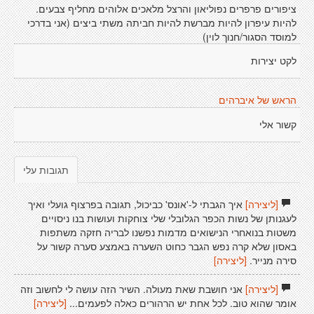
ציפורים פרפרים נפוליאון והרצל מלאכים אלוהים מחליף צבעים.
להיות עיפרון להיות מברשת להיות חביתה משתי ביצים (אני בדרכי
למוסד הסגור/חנוך לוין)
לקט יצירות
הראש של איברהים
קשור אלי
תגובות עלי
[ליצירה]
איך הגבתי ל-'אונס' כביכול, תגובה בפרצוף גועלי ואיך
לעגנותן של נשות הכפר הגלובלי שלי צוחקות ועושות בנו ניסויים
משטות בנואחרי הנישואים מדמות נפשנו לבריה חזקה משתפות
באסון שלא קרה נפש הגבר כחוט השערה באמצע סערה קשור על
סירה מנייר.
[ליצירה]
[ליצירה]
אני חושבת שאת מעולה. השיר הזה עושה לי לחשוב וזה
אומר שהוא טוב. לכל אחת יש הרהורים כאלה לפעמים...
[ליצירה]