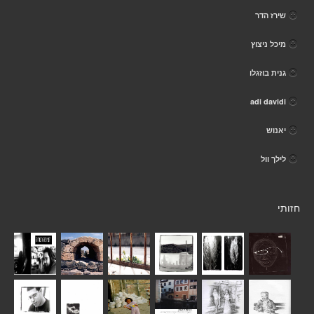
שירז הדר
מיכל ניצוץ
גנית בוזגלו
adi davidi
יאנוש
לילך וול
חזותי