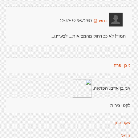
8/9/2005 22:50:19
בתש @
חמוד! לא ככ רחוק מהמציאות... לצערינו...
ניצן ופרח
אני בן אדם. הפתעה.
לקט יצירות
שקר החן
הדגל