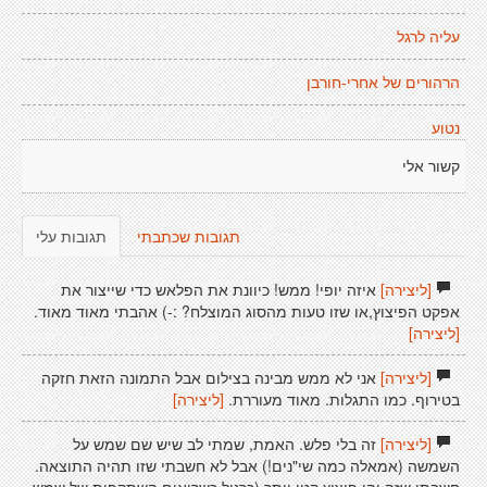
עליה לרגל
הרהורים של אחרי-חורבן
נטוע
קשור אלי
תגובות שכתבתי
תגובות עלי
[ליצירה]
איזה יופי! ממש! כיוונת את הפלאש כדי שייצור את
אפקט הפיצוץ,או שזו טעות מהסוג המוצלח? :-) אהבתי מאוד מאוד.
[ליצירה]
[ליצירה]
אני לא ממש מבינה בצילום אבל התמונה הזאת חזקה
בטירוף. כמו התגלות. מאוד מעוררת.
[ליצירה]
[ליצירה]
זה בלי פלש. האמת, שמתי לב שיש שם שמש על
השמשה (אמאלה כמה שי"נים!) אבל לא חשבתי שזו תהיה התוצאה.
חשבתי שזה יהי פיצוץ קטן יותר (כרגיל כשרואים השתקפות של שמש,