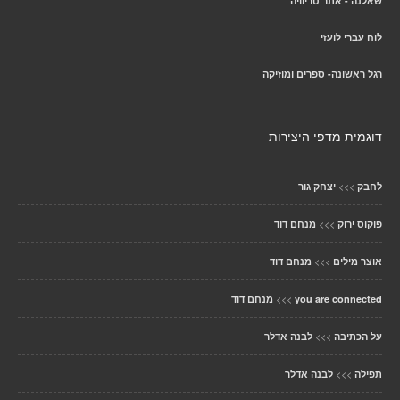
שאלנה - אתר טריוויה
לוח עברי לועזי
רגל ראשונה- ספרים ומוזיקה
דוגמית מדפי היצירות
>>>
לחבק
יצחק גור
>>>
פוקוס ירוק
מנחם דוד
>>>
אוצר מילים
מנחם דוד
>>>
you are connected
מנחם דוד
>>>
על הכתיבה
לבנה אדלר
>>>
תפילה
לבנה אדלר