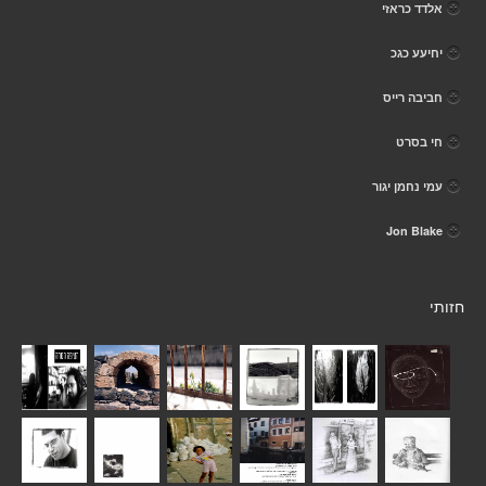
אלדד כראזי
יחיעע כגכ
חביבה רייס
חי בסרט
עמי נחמן יגור
Jon Blake
חזותי