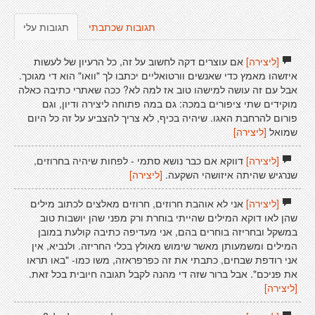
תגובות שכתבתי
תגובות עלי
[ליצירה]
אם עוצרים דקה לחשוב על זה, כל הרעיון של לעשות
איזשהו מאמץ כדי שאנשים וורטואליים יכתבו לך "וואו" הוא די מגוכך.
אבל עם זה עושה למישהו טוב אז למה לא? ככה שאתרי כתיבה כאלה
מוקידים שתי ציפורים במכה: גם במה פתוחה ליצירה ודיון, וגם
פורום להרחבת האגו. שיהיה בכיף, לא צריך להצביע על זה כל היום
שמואל
[ליצירה]
[ליצירה]
דווקא אם כבר נושא סתמי - לפחות שיהיה בחרוזים,
שנרגיש שהיתה איזושהי השקעה.
[ליצירה]
[ליצירה]
אני לא אוהבת חרוזים, חרוזים מאלצים לכתוב מילים
שהן לאו דוקא המילים שהייתי בוחרת ורק מפני שהן יושבות טוב
במשקל ובחריזה בוחרים בהם, אני מעדיפה כתיבה קולעת במובן
המילים ומשמעותן מאשר שימוש מאולץ בכלי החריזה. ולנביא, אין
אני רודפת שבחים, כתבתי את זה כפרפראזה, משו כמו- "באו תראו
את פניכם". אבל ברור שזה די מהנה לקבל תגובה חיובית בכל זאת.
[ליצירה]