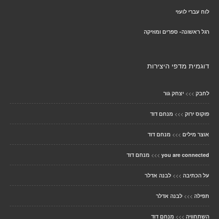
לוח עברי לועזי
רגל ראשונה- ספרים ומוזיקה
דוגמית מדפי היצירות
>>>
לחבק
יצחק גור
>>>
פוקוס ירוק
מנחם דוד
>>>
אוצר מילים
מנחם דוד
>>>
you are connected
מנחם דוד
>>>
על הכתיבה
לבנה אדלר
>>>
תפילה
לבנה אדלר
>>>
השתחוויה
מנחם דוד