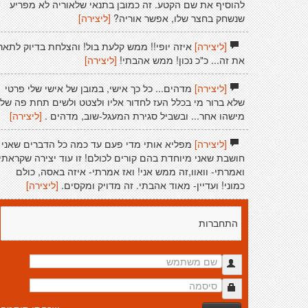
להוסיף את שם הקטע. זה כמובן בתנאי שלאוריה לא מפריע
שנשחק בחצר שלו, אפשר אוריה?
[ליצירה]
[ליצירה]
איזה יופי!! ממש קלעת בול! והצלחת בדיוק לתאר
את זה... כ"כ נכון! ממש אהבתי!
[ליצירה]
[ליצירה]
מדהים... כל כך אישי, במובן של אישי שלי פרטי
שלא ברור מי בכלל העז לחדור אליו ולצטט ולשים תחת פה של
מישהו אחר... ובשביל סגירת המעגל-שוב, מדהים .
[ליצירה]
[ליצירה]
מפליא אותי מדי פעם עד כמה כל הדברים שאני
חושבת שאני מיוחדת בהם קורים לכולם! זו עוד יצירה שקראתי
ואמרתי- וואוו,זה ממש אני! ואז אמרתי- איזה באסה, כולם
כמוני! ועדיין- מאוד אהבתי. זה מדויק ומקסים.
[ליצירה]
התחברות