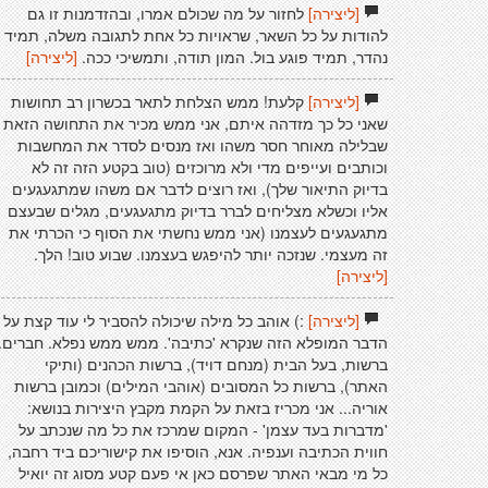
[ליצירה]
לחזור על מה שכולם אמרו, ובהזדמנות זו גם
להודות על כל השאר, שראויות כל אחת לתגובה משלה, תמיד
נהדר, תמיד פוגע בול. המון תודה, ותמשיכי ככה.
[ליצירה]
[ליצירה]
קלעת! ממש הצלחת לתאר בכשרון רב תחושות
שאני כל כך מזדהה איתם, אני ממש מכיר את התחושה הזאת
שבלילה מאוחר חסר משהו ואז מנסים לסדר את המחשבות
וכותבים ועייפים מדי ולא מרוכזים (טוב בקטע הזה זה לא
בדיוק התיאור שלך), ואז רוצים לדבר אם משהו שמתגעגעים
אליו וכשלא מצליחים לברר בדיוק מתגעגעים, מגלים שבעצם
מתגעגעים לעצמנו (אני ממש נחשתי את הסוף כי הכרתי את
זה מעצמי. שנזכה יותר להיפגש בעצמנו. שבוע טוב! הלך.
[ליצירה]
[ליצירה]
:) אוהב כל מילה שיכולה להסביר לי עוד קצת על
הדבר המופלא הזה שנקרא 'כתיבה'. ממש ממש נפלא. חברים.
ברשות, בעל הבית (מנחם דויד), ברשות הכהנים (ותיקי
האתר), ברשות כל המסובים (אוהבי המילים) וכמובן ברשות
אוריה... אני מכריז בזאת על הקמת מקבץ היצירות בנושא:
'מדברות בעד עצמן' - המקום שמרכז את כל מה שנכתב על
חווית הכתיבה וענפיה. אנא, הוסיפו את קישוריכם ביד רחבה,
כל מי מבאי האתר שפרסם כאן אי פעם קטע מסוג זה יואיל