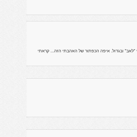
יי "לאב" ובגדול. איפה הכפתור של האהבתי הזה... קראתי