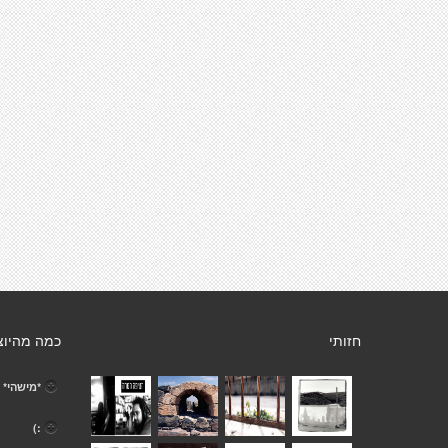
חזותי
כמה מהיוצ
*מישהי* .
:)