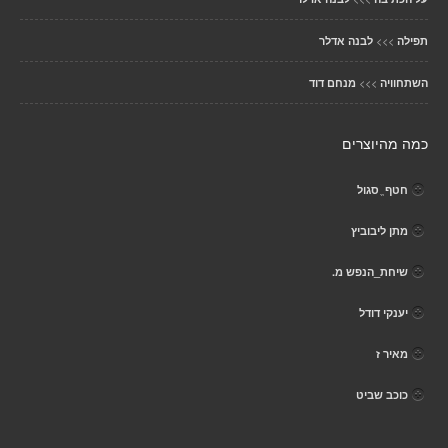
>>>
תפילה
לבנה אדלר
>>>
השתחוויה
מנחם דוד
כמה מהיוצרים
חטף ֱ סגול
מתן ליבוביץ
שיחת_הנפש מ.
יענקי דודל
מאיר ז
כוכב שביט