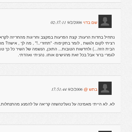
9/2/2006 02:37:11
שם בדוי
נתחיל בחדות הרעות: קצת הפרעות במקצב וחריגות מהחריזה לקרא
רציתי לקום ולגשת , לומר בתקיפות- "תחזרי..!" , מה לך , אישה? מה
הבית הזה...) ולחדשות הטובות... התוכן, הנשמה של השיר כל כך טו
לגמרי ברור אבל בכל זאת מרגישים אותו. נהניתי ואהדתי.
9/2/2006 17:51:44
בתש @
לא. לא הייתי מאמינה על נועלינהשזה קריאה על להמנע מהתנחלות.... 