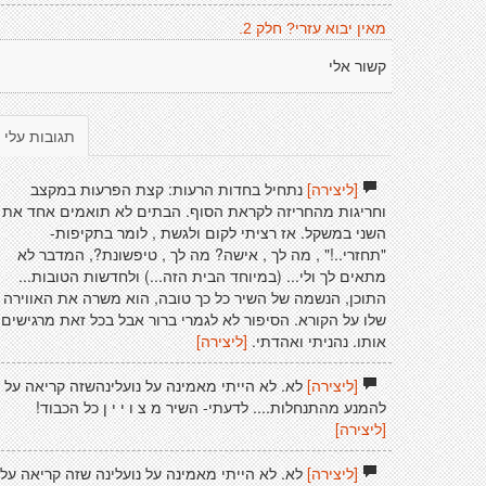
מאין יבוא עזרי? חלק 2.
קשור אלי
תגובות עלי
[ליצירה]
נתחיל בחדות הרעות: קצת הפרעות במקצב
וחריגות מהחריזה לקראת הסוף. הבתים לא תואמים אחד את
השני במשקל. אז רציתי לקום ולגשת , לומר בתקיפות-
"תחזרי..!" , מה לך , אישה? מה לך , טיפשונת?, המדבר לא
מתאים לך ולי... (במיוחד הבית הזה...) ולחדשות הטובות...
התוכן, הנשמה של השיר כל כך טובה, הוא משרה את האווירה
שלו על הקורא. הסיפור לא לגמרי ברור אבל בכל זאת מרגישים
אותו. נהניתי ואהדתי.
[ליצירה]
[ליצירה]
לא. לא הייתי מאמינה על נועלינהשזה קריאה על
להמנע מהתנחלות.... לדעתי- השיר מ צ ו י י ן כל הכבוד!
[ליצירה]
[ליצירה]
לא. לא הייתי מאמינה על נועלינה שזה קריאה על