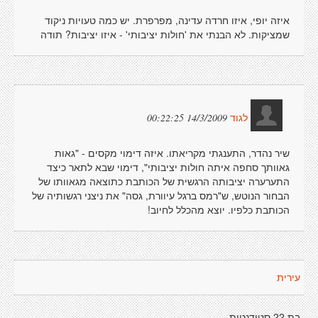
איזה יופי, איזו חרדה עדינה, מפרפרת. יש כמה טעויות ניקוד
שמציקות. לא הבנתי את 'חולות יציבותי' - איזו יציבות? תודה
14/3/2009 00:22:25
לגוד
שיר נהדר, התענגתי מקריאתו. איזה דימוי מקסים - "גאות
גאוותך סחפה איתה חולות יציבותי", דימוי שבא לתאר כיצד
התערערה יציבותה הרגשית של הכותבת כתוצאה מגאוותו של
הבחור הנוטש, ש"רמס ברגל עיוורת, גסה" את ניצני רגשותיה של
הכותבת כלפיו. יוצא מהכלל לחיוב!
עירית
בת 22 סטודנטית