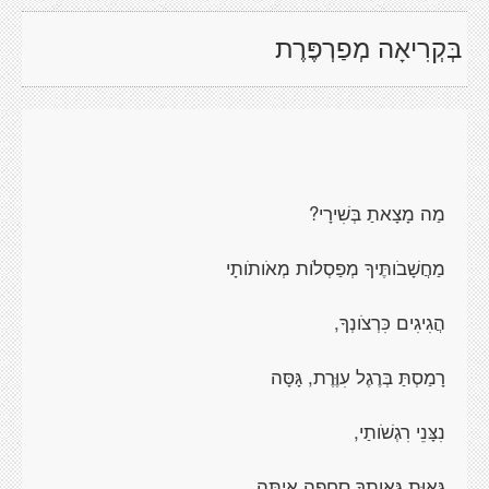
בְּקְרִיאָה מְפַרְפֶּרֶת
מַה מָצָאתַ בְּשִׁירָי?
מַחֲשָׁבֹותֶּיךָ מְפַסְלֹות מְאֹותֹותָי
הֲגִיגִים כִּרְצֹונְךָ,
רָמַסְתַּ בְּרֶגֶל עִוֶּרֶת, גָּסָּה
נִצָּנֵי רִגְשֹׁותַי,
גֵּאוּת גָּאֲוָתְךָ סַחַפָה אִיתָּה