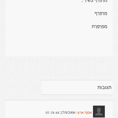
מְרַפְרֵף
מְפַרְפֶּרֶת
תגובות
27/8/2006 01:34:44
אסף ארצי