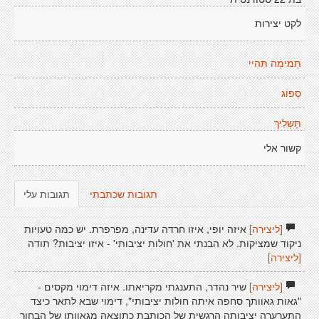
לקט יצירות
תְּמִימָה תִּהִיי
סְפוֹג
תָּשְלִיךְ
קשור אלי
תגובות שכתבתי
תגובות עלי
[ליצירה]
איזה יופי, איזו חרדה עדינה, מפרפרת. יש כמה טעויות
ניקוד שמציקות. לא הבנתי את 'חולות יציבותי' - איזו יציבות? תודה
[ליצירה]
[ליצירה]
שיר נהדר, התענגתי מקריאתו. איזה דימוי מקסים -
"גאות גאוותך סחפה איתה חולות יציבותי", דימוי שבא לתאר כיצד
התערערה יציבותה הרגשית של הכותבת כתוצאה מגאוותו של הבחור