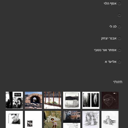
אסף הלוי
לה לי
אבנר יצחק
אסתר אור נטובי
אליעד א
חזותי