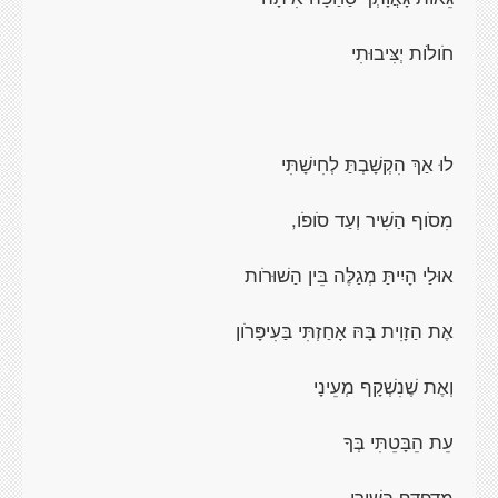
חֹולֹות יְצִּיבוּתִי
לוּ אַךְ הִקְשָׁבְתַּ לְחִישָׁתִּי
מִסֹוף הַשִׁיר וְעַד סֹופֹו,
אוּלַי הָיִיתַּ מְגַלֶּה בֵּין הַשׁוּרֹות
אֶת הַזָוִית בָּהּ אָחַזְתִּי בַּעִיפָּרֹון
וְאֶת שֶׁנִשְׁקָף מְעֵינָי
עֵת הֵבָּטֵתִּי בְּךָ
מְדָפְדֵּף בְּשִׁירָי,