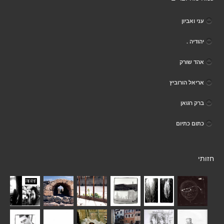
עני ואביון
יהודיה .
אהד שורק
אריאל הורוביץ
ברק רגואן
כתום כתיום
חזותי