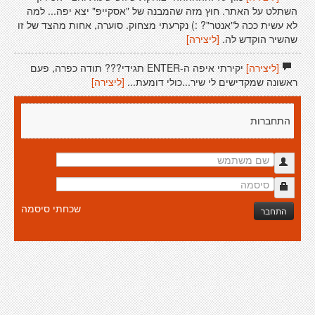
השתלט על האתר. חוץ מזה שהמבנה של "אסקייפ" יצא יפה... למה
לא עשית ככה ל"אנטר"? :) נקרעתי מצחוק. סוערה, אחות מהצד של זו
שהשיר הוקדש לה.
[ליצירה]
[ליצירה]
יקירתי איפה ה-ENTER תגידי??? תודה כפרה, פעם
ראשונה שמקדישים לי שיר...כולי דומעת...
[ליצירה]
התחברות
שכחתי סיסמה
התחבר