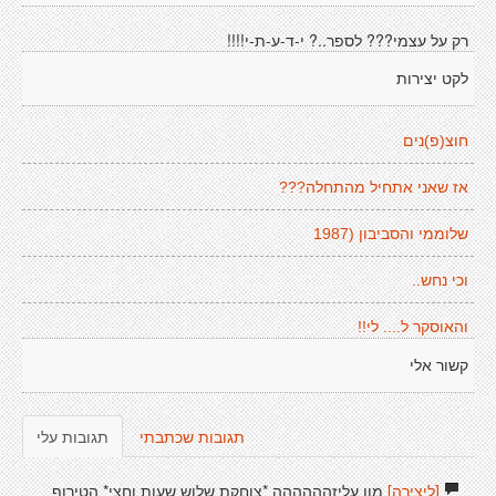
רק על עצמי??? לספר..? י-ד-ע-ת-י!!!!
לקט יצירות
חוצ(פ)נים
אז שאני אתחיל מהתחלה???
שלוממי והסביבון (1987
וכי נחש..
והאוסקר ל.... לי!!
קשור אלי
תגובות שכתבתי
תגובות עלי
[ליצירה]
מון עליזהההההה *צוחקת שלוש שעות וחצי* הטירוף