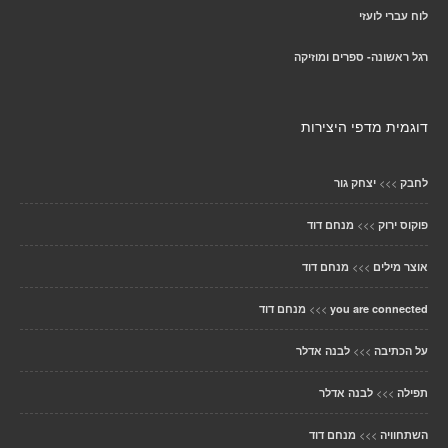
לוח עברי לועזי
רגל ראשונה- ספרים ומוזיקה
דוגמית מדפי היצירות
>>>
לחבק
יצחק גור
>>>
פוקוס ירוק
מנחם דוד
>>>
אוצר מילים
מנחם דוד
>>>
you are connected
מנחם דוד
>>>
על הכתיבה
לבנה אדלר
>>>
תפילה
לבנה אדלר
>>>
השתחוויה
מנחם דוד