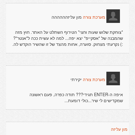
מון עליזהההההה
מערכת צורה
*צוחקת שלוש שעות וחצי* הטירוף השתלט על האתר. חוץ מזה
שהמבנה של "אסקייפ" יצא יפה... למה לא עשית ככה ל"אנטר"?
:) נקרעתי מצחוק. סוערה, אחות מהצד של זו שהשיר הוקדש לה.
יקירתי
מערכת צורה
איפה ה-ENTER תגידי??? תודה כפרה, פעם ראשונה
שמקדישים לי שיר...כולי דומעת...
מון עליזה