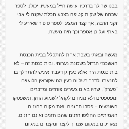
בבנו שהולך בדרכיו ועושה חייל במעשיו. יכולני לספר
שבחה של שקית קטיפה בצבע תכלת שקנה לי אבי
זקני הרבה, אך קצר המצע ולספר סיפור שאירע לי
באתי ועל כן אספר וכך היה מעשה.
מעשה ובאתי בשבת אחת להתפלל בבית הכנסת
האשכנזי הגדול בשכונת נערותי. ובית כנסת זה – לא
בית כנסת היה אלא כעין גן דעביד איניש להתהלך בו
להנאתו ולדבר בשלווה כעין מה שקוראין הלועזים
´פערק´, שהיו באים צעירים פוחזים ומדברים
ומפטפטים ולא מניחים לקהל לשמוע החזן. ומשפסקו
השומעים – פסקו החזנים. ואת מקום החזנים
האמיתיים החליפו חזנים שהם חזנים ואינם חזנים.
מאריכים במקום שצריך לקצר ומקצרים במקום