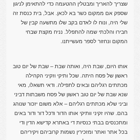
שצריך להאריך ומבטלין ההטעמה כדי להתאימן לניגון
שספק אם ממקום כשר בא לכאן. אבל, בית כנסת זה
שלי היה, ונוח לו לאדם בקב שלו מתשעה קבין של
חבירו והלכתי שמה להתפלל. נניח מקצת שבחי
המקום ונחזור לספר מעשייתנו.
אותו היום, שבת היה, ואותה שבת – שבת של יום טוב
ראשון של פסח היתה. שכל ותיקי וזקיני הקהילה
מכתתים רגליהם ובאים לתפילה. ודאי תשאלו, מאי
שנא שבת של יום טוב ראשון של פסח משבתות דביני
וביני שלא מכתתים רגליהם – אלא משום יזכור שנוהג
בהם. שהיו זקיני וותיקי אותו הדור ודכל דור ודור באים
ומתכנסים בבתי כנסיות די באתרא קדישא הדין ודי
בכל אתר ואתר ומזכירין נשמות קרוביהם ויקיריהם