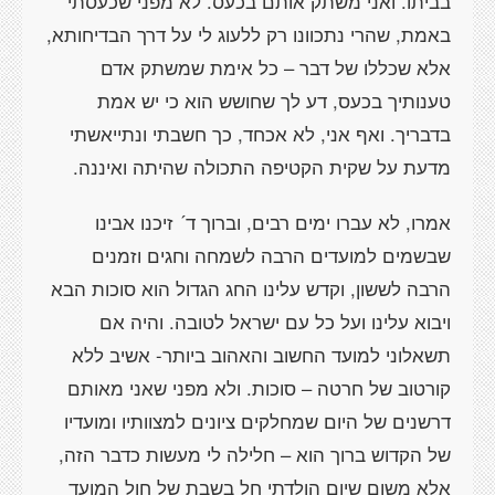
בביתו. ואני משתק אותם בכעס. לא מפני שכעסתי
באמת, שהרי נתכוונו רק ללעוג לי על דרך הבדיחותא,
אלא שכללו של דבר – כל אימת שמשתק אדם
טענותיך בכעס, דע לך שחושש הוא כי יש אמת
בדבריך. ואף אני, לא אכחד, כך חשבתי ונתייאשתי
מדעת על שקית הקטיפה התכולה שהיתה ואיננה.
אמרו, לא עברו ימים רבים, וברוך ד´ זיכנו אבינו
שבשמים למועדים הרבה לשמחה וחגים וזמנים
הרבה לששון, וקדש עלינו החג הגדול הוא סוכות הבא
ויבוא עלינו ועל כל עם ישראל לטובה. והיה אם
תשאלוני למועד החשוב והאהוב ביותר- אשיב ללא
קורטוב של חרטה – סוכות. ולא מפני שאני מאותם
דרשנים של היום שמחלקים ציונים למצוותיו ומועדיו
של הקדוש ברוך הוא – חלילה לי מעשות כדבר הזה,
אלא משום שיום הולדתי חל בשבת של חול המועד