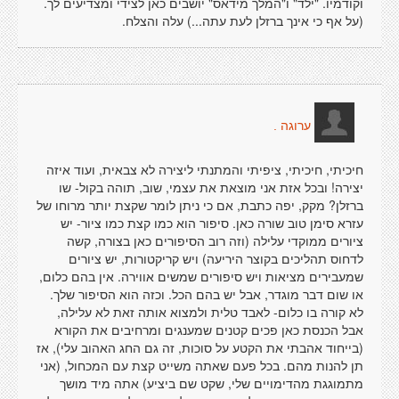
וקודמיו. "ילד" ו"המלך מידאס" יושבים כאן לצידי ומצדיעים לך.
(על אף כי אינך ברזלן לעת עתה...) עלה והצלח.
ערוגה .
חיכיתי, חיכיתי, ציפיתי והמתנתי ליצירה לא צבאית, ועוד איזה
יצירה! ובכל אזת אני מוצאת את עצמי, שוב, תוהה בקול- שו
ברזלן? מקק, יפה כתבת, אם כי ניתן לומר שקצת יותר מרוחו של
עזרא סימן טוב שורה כאן. סיפור הוא כמו קצת כמו ציור- יש
ציורים ממוקדי עלילה (וזה רוב הסיפורים כאן בצורה, קשה
לדחוס תהליכים בקוצר היריעה) ויש קריקטורות, יש ציורים
שמעבירים מציאות ויש סיפורים שמשים אווירה. אין בהם כלום,
או שום דבר מוגדר, אבל יש בהם הכל. וכזה הוא הסיפור שלך.
לא קורה בו כלום- לאבד טלית ולמצוא אותה זאת לא עלילה,
אבל הכנסת כאן פכים קטנים שמענגים ומרחיבים את הקורא
(בייחוד אהבתי את הקטע על סוכות, זה גם החג האהוב עלי), אז
תן להנות מהם. בכל פעם שאתה משייט קצת עם המכחול, (אני
מתמוגגת מהדימויים שלי, שקט שם ביציע) אתה מיד מושך