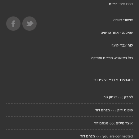
דברו איתי
בפייס
שיעורי גיטרה
שאלנה - אתר טריוויה
לוח עברי לועזי
רגל ראשונה- ספרים ומוזיקה
דוגמית מדפי היצירות
>>>
לחבק
יצחק גור
>>>
פוקוס ירוק
מנחם דוד
>>>
אוצר מילים
מנחם דוד
>>>
you are connected
מנחם דוד