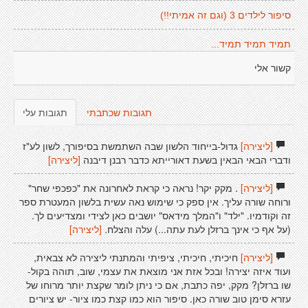
סיפור לילדים 3 (וגם זה אמיתי!!)
תמיד תמיד תמיד...
קשור אלי
תגובות שכתבתי
תגובות עלי
[ליצירה]
גדול-בייחוד הלשון שבה השתמשת בסיפורך, לשון לע"ז
ודברי הבאי הבאין בשעת דאורייתא כדבר רבנן דיבנה
[ליצירה]
[ליצירה]
. מקק יקר! נראה כי קראת לאחרונה את "כפכפי שחר"
ורוחה שורה עליך. אין ספק כי שימוש נאה עשית בלשון המעטרת ספר
זה וקודמיו. "ילד" ו"המלך מידאס" יושבים כאן לצידי ומצדיעים לך.
(על אף כי אינך ברזלן לעת עתה...) עלה והצלח.
[ליצירה]
[ליצירה]
חיכיתי, חיכיתי, ציפיתי והמתנתי ליצירה לא צבאית,
ועוד איזה יצירה! ובכל אזת אני מוצאת את עצמי, שוב, תוהה בקול-
שו ברזלן? מקק, יפה כתבת, אם כי ניתן לומר שקצת יותר מרוחו של
עזרא סימן טוב שורה כאן. סיפור הוא כמו קצת כמו ציור- יש ציורים