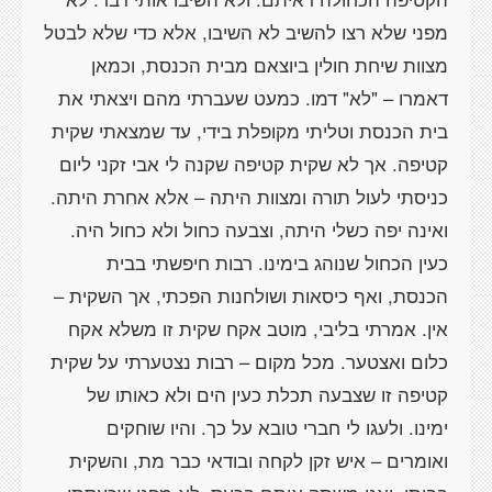
מפני שלא רצו להשיב לא השיבו, אלא כדי שלא לבטל
מצוות שיחת חולין ביוצאם מבית הכנסת, וכמאן
דאמרו – "לא" דמו. כמעט שעברתי מהם ויצאתי את
בית הכנסת וטליתי מקופלת בידי, עד שמצאתי שקית
קטיפה. אך לא שקית קטיפה שקנה לי אבי זקני ליום
כניסתי לעול תורה ומצוות היתה – אלא אחרת היתה.
ואינה יפה כשלי היתה, וצבעה כחול ולא כחול היה.
כעין הכחול שנוהג בימינו. רבות חיפשתי בבית
הכנסת, ואף כיסאות ושולחנות הפכתי, אך השקית –
אין. אמרתי בליבי, מוטב אקח שקית זו משלא אקח
כלום ואצטער. מכל מקום – רבות נצטערתי על שקית
קטיפה זו שצבעה תכלת כעין הים ולא כאותו של
ימינו. ולעגו לי חברי טובא על כך. והיו שוחקים
ואומרים – איש זקן לקחה ובודאי כבר מת, והשקית