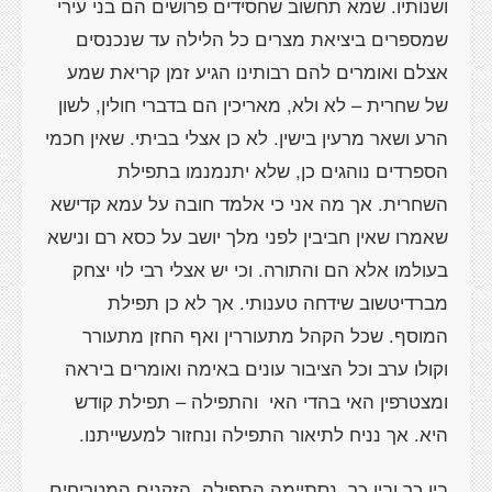
ושנותיו. שמא תחשוב שחסידים פרושים הם בני עירי
שמספרים ביציאת מצרים כל הלילה עד שנכנסים
אצלם ואומרים להם רבותינו הגיע זמן קריאת שמע
של שחרית – לא ולא, מאריכין הם בדברי חולין, לשון
הרע ושאר מרעין בישין. לא כן אצלי בביתי. שאין חכמי
הספרדים נוהגים כן, שלא יתנמנמו בתפילת
השחרית. אך מה אני כי אלמד חובה על עמא קדישא
שאמרו שאין חביבין לפני מלך יושב על כסא רם ונישא
בעולמו אלא הם והתורה. וכי יש אצלי רבי לוי יצחק
מברדיטשוב שידחה טענותי. אך לא כן תפילת
המוסף. שכל הקהל מתעוררין ואף החזן מתעורר
וקולו ערב וכל הציבור עונים באימה ואומרים ביראה
ומצטרפין האי בהדי האי והתפילה – תפילת קודש
היא. אך נניח לתיאור התפילה ונחזור למעשייתנו.
בין כך ובין כך, נסתיימה התפילה. הזקנים המטריחים