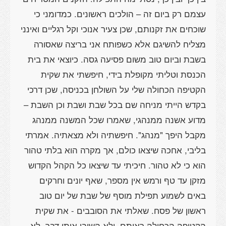
עצמם רק ביום זה – הולכים ראשונים. כמדומני כי
שוכחים את זקנותם, שכן צעיר אנוכי וקל רגליים ואינני
מצליח להשיגם אלא כשפותח אני בריצה שאסורה
בשבת וביום טוב משום פסיעה גסה. כיוצאי את בית
הכנסת וטליתי מקופלת בידי, חיפשתי את שקית
הקטיפה הכחולה שלי על השולחן בכניסה, שכן דרכי
בקדש הייתי מניחה שם בכל שבת ושבת וכן השבת –
מדוע אשנה ממנהגי, שאמרו שכל המשנה ממנהג
מקבל היפך "מנהג". חיפשתיה ולא מצאתיה. אמרתי
בליבי, אחכה שיצאו כולם, אך מקרה הוא בלתי טהור
הוא כי לא טהור. חיכיתי עד שיצאו כל הקהל הקדוש
מזקן עד טף ורמש אין מספר, שאף יונים וחרקים
באים לשמוע תפילת מוסף של שבת של יום טוב
ראשון של פסח. שאלתי את הסובבים - את שקית
הקטיפה הכחולה ראיתם. ולא השיבו אותי דבר. לא