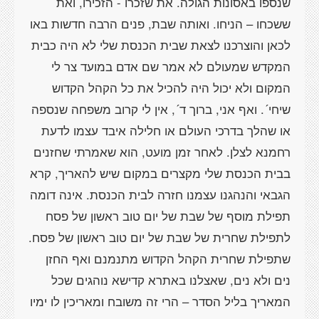
שנספו באסונות הגולה. את שזכרו - הזכירו, ואת
ששכחו – הניחו. ואותה שבת, פנים הרבה חדשות באו
לכאן והוצרכנו לצאת שבית הכנסת שלי לא היה כבית
המקדש שמעולם לא אמר שם אדם במועד צר לי
המקום ולא יכול היה להכיל את כל הקהל הקדוש
שיחי´. ואף אני, ברוך ד´, אין לי קרוב משפחה שנספה
או שהלך בדרכי העולם או חלילה איבד עצמו לדעת
רחמנא לצלן. לאחר זמן מועט, הוא שאמרתי שחזנים
בבית הכנסת שלי מקצרים במקום שיש להאריך, קרא
הגבאי והנהגנו עצמנו חזרה לבית הכנסת. אינה דומה
תפילת מוסף של שבת של יום טוב ראשון של פסח
לתפילת שחרית של שבת של יום טוב ראשון של פסח.
שתפילת שחרית הקהל הקדוש מתנמנם ואף החזן
נים ולא נים, שאצלנו באתרא קדישא נוהגים שכל
המאריך בליל הסדר – הרי זה משובח ומאריכין לו ימיו