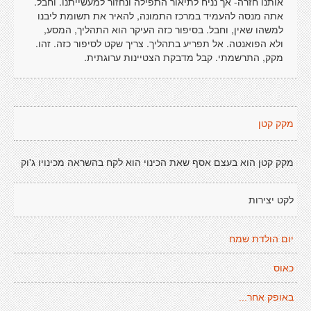
אותנו חזרה- אך נניח לתיאור התפילה ונחזור למעשייתנו. וחבל.
אתה מנסה להעמיד במרכז התמונה, להאיר את תשומת ליבנו
למשהו שאין, וחבל. בסיפור כזה העיקר הוא התהליך, המסע,
ולא הפואנטה. אל תפריע בתהליך. צריך שקט לסיפור כזה. זהו.
מקק, התרשמתי. קבל מדבקת הצטיינות ערוגתית.
מקק קטן
מקק קטן הוא בעצם אסף שאת הכינוי הוא לקח בהשראה מכינויו ג'וק
לקט יצירות
יום הולדת שמח
כאוס
באופק אחר...