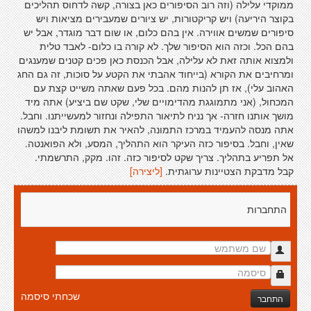
ממוקדי עלילה (וזה רוב הסיפורים כאן בצורה, קשה לדחוס תהליכים
בקוצר היריעה) ויש קריקטורות, יש ציורים שמעבירים מציאות ויש
סיפורים שמשים אווירה. אין בהם כלום, או שום דבר מוגדר, אבל יש
בהם הכל. וכזה הוא הסיפור שלך. לא קורה בו כלום- לאבד טלית
ולמצוא אותה זאת לא עלילה, אבל הכנסת כאן פכים קטנים שמענגים
ומרחיבים את הקורא (בייחוד אהבתי את הקטע על סוכות, זה גם החג
האהוב עלי), אז תן להנות מהם. בכל פעם שאתה משייט קצת עם
המכחול, (אני מתמוגגת מהדימויים שלי, שקט שם ביציע) אתה מיד
מושך אותנו חזרה- אך נניח לתיאור התפילה ונחזור למעשייתנו. וחבל.
אתה מנסה להעמיד במרכז התמונה, להאיר את תשומת ליבנו למשהו
שאין, וחבל. בסיפור כזה העיקר הוא התהליך, המסע, ולא הפואנטה.
אל תפריע בתהליך. צריך שקט לסיפור כזה. זהו. מקק, התרשמתי.
קבל מדבקת הצטיינות ערוגתית.
[ליצירה]
התחברות
שכחתי סיסמה
התחבר