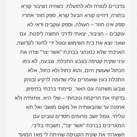
בדברים לטורח ולא לתועלת. כשהיה הציבור קורא
בתורה, דהיינו קורא הבעל קורא, ספק חוזר אחריו
ספק אינו חוזר – העולה, וספק עוקבים ודאי לא
עוקבים – הציבור, יצאתי לדרכי החוצה ליפנות. עם
שאני יוצא את בית השימוש ונוטל ידי לחזור לקדושה,
הארכתי שלא כמנהגי בברכת "אשר יצר" וצדה את
עיני שקית קטיפה בצבע התכלת. וצבעה, לא כמו
הכחול שעושין היום, והוא כחול ולא כחול, אלא
התכלת כעין שאומרים עליו שדומה לרקיע ובוהק
וצבעו משתנה עם האור. סיימתי ברכתי בחיפזון,
בדקתי את הריקמה ונוכחתי – שלי היא. אחזתיה ולא
ארפנה עד שהבאותיה אל מקום מושבי ואל תא
טליתי. גומל יושב מרומים חסדים טובים עם
המאריכים בברכת "אשר יצר", חשבתי בליבי.
השארתי את שקית הקטיפה שהיתה לי מאז המועד