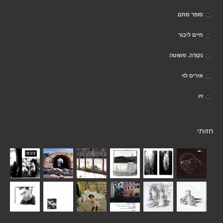
סופר סתם
חיים ליבור
נקודה. פשוטה
איריס לוי
זיו
חזותי