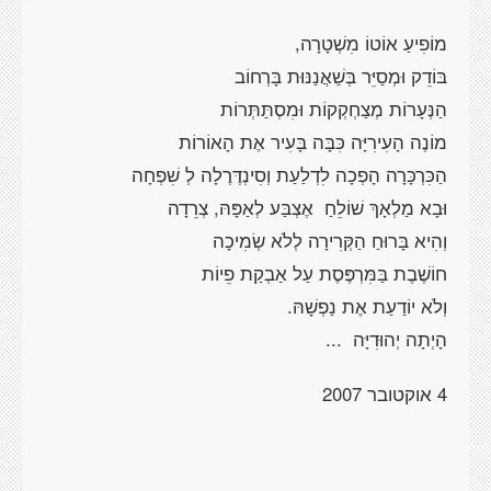
מוֹפִיעַ אוֹטוֹ מִשְׁטָרָה,
בּוֹדֵק וּמְסַיֵּר בְּשַׁאֲנַנּוּת בָּרְחוֹב
הַנְּעָרוֹת מְצַחְקְקוֹת וּמִסְתַּתְּרוֹת
מוֹנֶה הָעִירִיָּה כִּבָּה בָּעִיר אֶת הָאוֹרוֹת
הַכִּרְכָּרָה הָפְכָה לִדְלַעַת וְסִינְדֶּרֶלָה לְ שִׁפְחָה
וּבָא מַלְאָךְ שׁוֹלֵחַ אֶצְבַּע לְאַפָּהּ, צְרֵדָה
וְהִיא בָּרוּחַ הַקְּרִירָה לְלֹא שְׂמִיכָה
חוֹשֶׁבֶת בַּמִּרְפֶּסֶת עַל אַבְקַת פֵיוֹת
וְלֹא יוֹדַעַת אֶת נַפְשָׁהּ.
הָיְתָה יְהוּדִיָּה ...
4 אוקטובר 2007