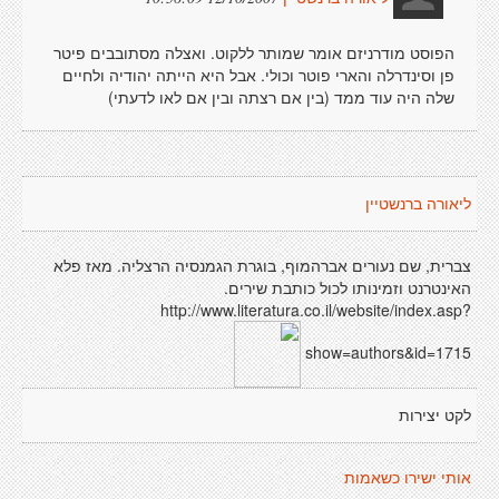
הפוסט מודרניזם אומר שמותר ללקוט. ואצלה מסתובבים פיטר
פן וסינדרלה והארי פוטר וכולי. אבל היא הייתה יהודיה ולחיים
שלה היה עוד ממד (בין אם רצתה ובין אם לאו לדעתי)
ליאורה ברנשטיין
צברית, שם נעורים אברהמוף, בוגרת הגמנסיה הרצליה. מאז פלא
האינטרנט וזמינותו לכול כותבת שירים.
http://www.literatura.co.il/website/index.asp?
show=authors&id=1715
לקט יצירות
אותי ישירו כשאמות