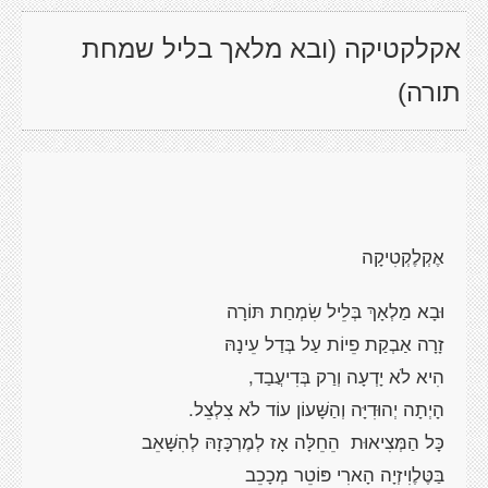
אקלקטיקה (ובא מלאך בליל שמחת
תורה)
אֶקְלֶקְטִיקָה
וּבָא מַלְאָךְ בְּלֵיל שִׂמְחַת תּוֹרָה
זָרָה אַבְקַת פֵיוֹת עַל בְּדַל עֵינָהּ
הִיא לֹא יָדְעָה וְרַק בְּדִיעֲבַד,
הָיְתָה יְהוּדִיָּה וְהַשָּׁעוֹן עוֹד לֹא צִלְצֵל.
כָּל הַמְּצִיאוּת הֵחֵלָּה אָז לְמֶרְכָּזָהּ לְהִשָּׁאֵב
בַּטֶּלֶוִיזְיָה הָארִי פּוֹטֵר מְכָכֵב