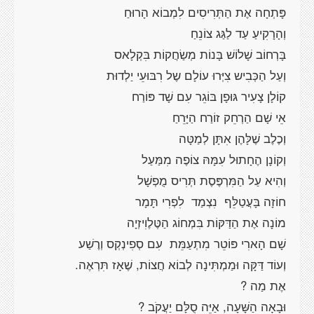
פָּתְחָה אֶת הַתְּרִיסִים לִמְבוֹא הָרוּחַ
וְהָרָקִיעַ עַד לַגַּג צוֹנֵחַ
בָּרְחוֹב שָׁלוֹשׁ בָּנוֹת מְשַׂחֲקוֹת בִּקְלָאס
וְעַל הַכְּבִיש צִיְּרוּ עוֹלָם שֶל רִבּוּעֵי יַלְדוּת
קוֹלָן צָעִיר גּוּפָן בּוֹגֵר עִם שָׁד פּוֹרַח
אֵי שָׁם הַרְחֵק זוֹרַח הַיָּרֵחַ
וְכֶלֶב שֶׁלָּהֶן אִתָּן לְמַטָּה
וְקוֹנָן הֶחָתוּל עִמָּהּ צוֹפֶה מִמַּעַל
וְהִיא עַל הַמִּרְפֶּסֶת תְּרִיס מֻפְשָׁל
חוֹזָה בָּעֲטַלֵּף נִצְמַד לִפְרִי תָּמָר
מוֹנָה אֶת הַדַּקּוֹת בִּמְחוֹג הַטֶּלֶוִיזְיָה
שָׁם הָארִי פּוֹטֵר מִתְעַמֵּת עִם סְפִינְקְס וְרֶשַׁע
וְעוֹד דַּקָּה וּמַמְתִּינָה לְבוֹא חֲצוֹת, שֶׁאָז תִּרְאֶה.
אֶת מַה ?
וּבָאָה הַשָּׁעָה, אַיֵּה סֻלָּם יַעֲקֹב ?