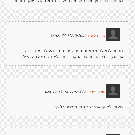
מדהים. בכי חזק ואמיתי... אילו מלים. המאגר שלך ענק. תודה!!!
12/12/2005 13:09:33
סתיו לשם
תקווה לגאולה מתאחרת. יפהפה. כתוב מעולה, עם שפה
גבוהה, ו...כל הכבוד על הניקוד... איך לא הגבתי עד עכשיו?
וואו
11/6/2006 12:13:28
שברירית .
מאודי לא קראתי שיר חזק ויפיפה כל כך.