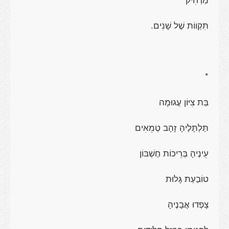
תִּקְווֹת שֶׁל שָׁנִים.
*
בַּת צִיּוֹן עֲגוּמָה
תַּלְתָּלֶיהָ זָהָב טְמֵאִים
עֵינֶיהָ בְּרֵיכוֹת חֶשְׁבּוֹן
טוֹבַעַת גָּלוּת
צָפְדוּ אֲבָנֶיהָ