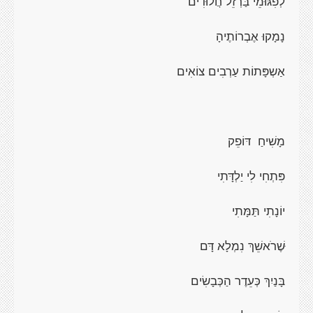
לְפִגּוּמֵי בַּרְזֵל חֲלוּדִים
נָמָקוּ אֶבְרוֹתֶיהָ
אַשְפָּתוֹת עַרְבִים צוֹאִים
מָשִׁיחַ דּוֹפֵק
פִּתְחִי לִי יַלְדָּתִי
יוֹנָתִי תַּמָּתִי
ּשֶׁרֹאשֵׁךְ נִמְלָא דָּם
בָּנַיִךְ כְּעֵדֶר הַכְּבָשִׂים