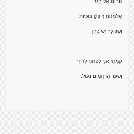
נוֹהִים אֶל הַגֵּז
אַלְמְנוֹתַיִךְ כֻּלָּן בּוֹכִיּוֹת
וְשַׁכּוּלָה יֵשׁ בָּהֵן
קַמְתִּי אֲנִי לִפְתֹּחַ לְדוֹדִי
וְשַׁעַר הָרַחֲמִים נָעוּל.