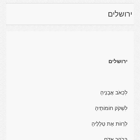
ירושלים
ירושלים
לִכְאֹב אֲבָנֶיהָ
לִשְׁקֹק חוֹמוֹתֶיהָ
לִרְווֹת אֶת טְלָלֶיהָ
בְּבֹקֶר אָדֹם