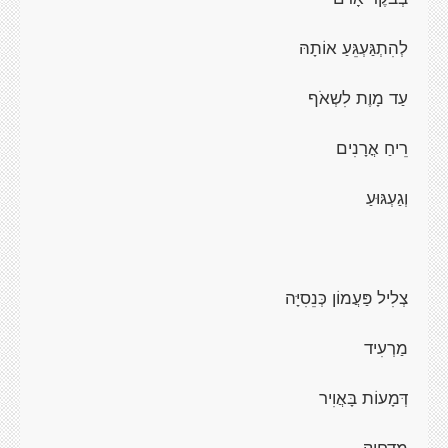
לְהִתְגַּעְגֵּעַ אוֹתָהּ
עַד מָוֶת לִשְאֹף
רֵיחַ אֳרָנִים
וְגַעְגּוּעַ
צְלִיל פַּעֲמוֹן כְּנֵסִיָּה
מַרְעִיד
דְּמָעוֹת בָּאֲוִיר
מַדְחִיק