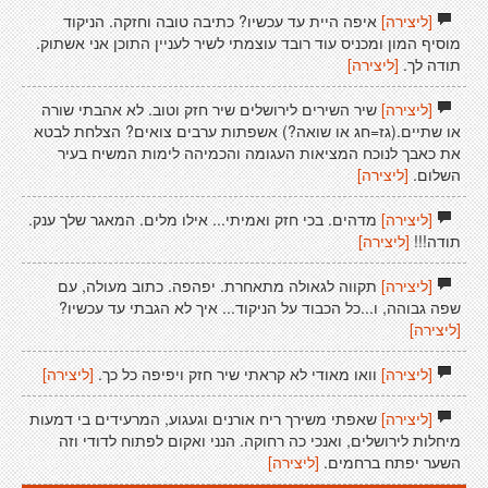
[ליצירה]
איפה היית עד עכשיו? כתיבה טובה וחזקה. הניקוד
מוסיף המון ומכניס עוד רובד עוצמתי לשיר לעניין התוכן אני אשתוק.
תודה לך.
[ליצירה]
[ליצירה]
שיר השירים לירושלים שיר חזק וטוב. לא אהבתי שורה
או שתיים.(גז=חג או שואה?) אשפתות ערבים צואים? הצלחת לבטא
את כאבך לנוכח המציאות העגומה והכמיהה לימות המשיח בעיר
השלום.
[ליצירה]
[ליצירה]
מדהים. בכי חזק ואמיתי... אילו מלים. המאגר שלך ענק.
תודה!!!
[ליצירה]
[ליצירה]
תקווה לגאולה מתאחרת. יפהפה. כתוב מעולה, עם
שפה גבוהה, ו...כל הכבוד על הניקוד... איך לא הגבתי עד עכשיו?
[ליצירה]
[ליצירה]
וואו מאודי לא קראתי שיר חזק ויפיפה כל כך.
[ליצירה]
[ליצירה]
שאפתי משירך ריח אורנים וגעגוע, המרעידים בי דמעות
מיחלות לירושלים, ואנכי כה רחוקה. הנני ואקום לפתוח לדודי וזה
השער יפתח ברחמים.
[ליצירה]