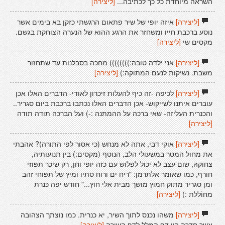
השראה מיוחדת כל כך לכתיבה...
[ליצירה]
[ליצירה]
איזה יופי של שיר פתאום הרגשתי כזקן בא בימים אשר
נוסע ברכבת חייו ומשחזר את הרגע ההוא של הנערה הצוחקת בגשם.
מקסים שי
[ליצירה]
[ליצירה]
אני ילדה טובה:)))))))) מחכה בסבלנות עד שתחזור
משבת. נשיקות לנעם המתוקה:)
[ליצירה]
[ליצירה]
לכיפה -זה כיף להעלות זיכרון לאודי- הדברים האלו אכן
עוברים איתנו לשייקוש- אכן הדברים האלו נכתבו ברכבת ביום סגריר..
והכנרית העליזה- שאי ברכה על ההמתנה :-) ועל הברכה תודה תודה
[ליצירה]
[ליצירה]
אוקי דבי, אתה לא מנחש (כי אסור לפי התורה)? אהבתי
את מחול המטר במשעולי הלב, הנוטף (מקסים:) בין תנועותיה,
צחוקהּ, שום עצב לא יכול לפלוש עם כזה יופי וחן, רק שיכר תפוזי
חורף, כמו שאומר אלתרמן: "ריח ים ורוח סתיו ומיץ של תפוחי זהב
ומן סגריר מתוק חמוץ מושך מבית אלי חוץ..." חודש יפה כּנרת
מחוֹללת :)
[ליצירה]
[ליצירה]
משהו נכנס לתוך השיר, יא כנרית. כמו נוצתך הצהובה
אשר חדרה בין דף המלל לדף השירה
[ליצירה]