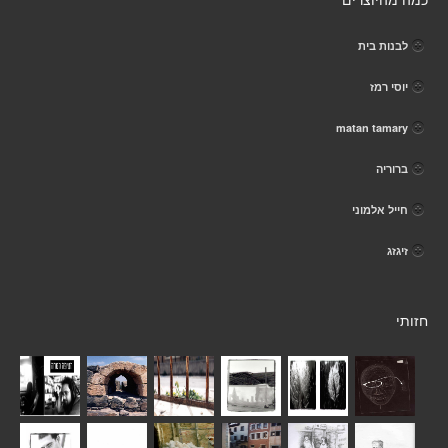
כמה מהיוצרים
לבנות בית
יוסי רמז
matan tamary
ברוריה
חייל אלמוני
זיגזג
חזותי