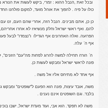
ובכל זאת ,הנבל ההוא : זמרי, ביקש לעשות את הנורא מ
כולו על פיה . להפוך את אוהל מועד, למקום פולחנו החד
כן כן, אתם מבינים. הנבל הזה, אחרי שהם העם, זנו עם 
להם. ואף ראשי ישראל וחלק מנשיאיו לא אחרו אחריהם, 
הפרועה. ואלה האחרונים אף הגדילו ו"נצמדו" לבעל פעור
אף ה´ עלה.
ה´ הורה תחילה למשה להרוג לפחות מה"עם" הזונים", ל
פונה לראשי ישראל ומבקש לעשות כן.
אף אחד לא מתיחס אליו אל משה .
משה, אובד עיצות, פונה הוא הפעם ל"שופטים" ומבקש גזרי
בלבד. וגם השופטים אינם נענים .
משה לא תפקד. הוא אבי, ועוד מעדת ישראל, ישבו בוכים