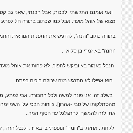
ואני אומנם התקשתי לבכות, אבל הבנתי, שאני גם קטן 
מצוא של אוהל מועד. אבל כמו שכתוב בתורה חל לפתע א
בתורה כתוב "והנה", להדגיש את התפנית הנוראית והחמ
"והנה" בא זמרי בן סלוא .
הנבל כאמור בא וביקש להפוך, לא פחות את אוהל מועד 
הוא אפילו לא התרגש מזה שכולם בוכים בפתח.
בשלב זה, אני פונה למשה ולכל החבורה. אבי לפתע, מת
מהסתלקותו של סבי -אהרון]. צווחות הבכי עלו השמיימה. 
אתן לזה להמשך ולהתגלגל עד הסוף המר..
לקחתי. אחזתי ב"רומח" ונופפתי בו באויר. ולנבל הזה , ז