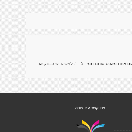
משהו כנראה "משחק" במספרי הצפיה הצמודים ליצירות וכבר לא פעם אחת מאפס אותם תמיד ל - 1. למשהו יש הבנה, או
צרו קשר עם צורה