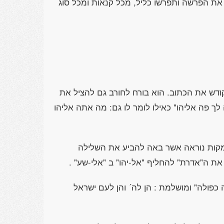
ון את הפרשה ותפרשו כליל, מכל קנאות ומכל סוג
קודש את הכתוב. הוא בורח לחורב גם להציל את
 לך פה אליהו" כאילו לומר לו גם: מה אתה אליהו
מקות נוראה אשר באה להביע את השלילה
את ה"אדרת" להחליף "אל-יהו" ב "אלי-שע" .
ה כפולה" ומושלמת : הן לה´ והן לעם ישראל