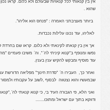
אין בין קנאותי לכל קנאויות שבעולם ולא כלום. קראו נכ
שהוא .
ביותר מעציבתני האמרה : "פנחס הוא אליהו".
לאליהו, עוד נכונו עלילות נכבדות.
אך אין בין קנאתו לקינאתי ולא כלום. קראו שם בחרדת 
נפשו ומנופף ב"קנוא קיניתי לה´". וה´ משיבו פעמיים "מה
עוד מוסיף ומבקש להקיש ענין בענין.
ואחר כך, העבירו ה´ "סדרת חינוך" מפליאה הדורשת ע
שבמעשיו והוא נצטווה לבסוף ,לשוב על עקבותיו ולמסור 
ואני הלא, פי הגבורה העיד בי, כי קנוא קנאתי לה´,"קנא
ודווקא בתוך עם ישראל ומתוכו.......