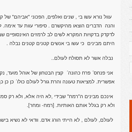
עוול נורא עשו בי , שנים ואלפים, הפכוני "אביהם" של 
והנה הדברים הוצאו מהיקשרם . סיפורי עוות עד אימה. 
לדקדק בדקויות המקרא לשים לב לרמזים האינסופיים שב
היתם מבינים כי עשו בי אנשים קטנים קטנים נבלה .
נבלה אשר לא תסולח לעולם..
אני פנחס´ פרח כהונה´ קצין הבטחון של אוהל מועד, נק
אפשרית. למציאות טעונה והרת גורל לעולם כולו´ כן כן כ
אינכם מבינים ה"רמח" שבידי ,לא היה אלא, ולא רק סמל
ולא רק בגלל אותם האותיות. [רמח- ומחר].
לעולם, לעולם , לא הייתי הורג אדם. וודאי לא נשיא בישר