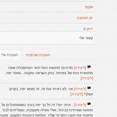
שקוף
ים האהבה
ירוקים
קשור אלי
תגובות שכתבתי
תגובות עלי
[ליצירה]
מדהים! תחושת האל חזור המתסכלת שפה
מתוארת ככח של צמיחה. נותן השראה ותקווה.. מאוד יפה.
[ליצירה]
[ליצירה]
אוי. לא ראיתי את זה. זה ממש יפה. בקרוב
אצלך!
[ליצירה]
[ליצירה]
. איזה יופי! זה כל כך יפה בעיני כשמסתכלים על
תופעה שגרתית כביכול, אולי אפילו מעצבנת, ומצליחים לבור
מתוכה את הענין הפנימי שלה. העלאת ניצוצות כפשוטו. מעבר