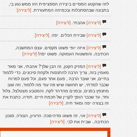
לזה שהקטע המסיים ביצירה הספציפית הזו ממש נגע בי,
בתבונה שבהסתכלות ובכמיהה המתעוררת.
[ליצירה]
[ליצירה]
אהבתי.
[ליצירה]
[ליצירה]
שבירת הכלים. יפה.
[ליצירה]
[ליצירה]
איזה יופי פשוט מקסים. עצם המחשבה,
הכתיבה, והפשטות העמוקה. פשוט יפה!
[ליצירה]
[ליצירה]
המזיק הקטן, זה הבן שלך? אהבתי, אני מאד
מאמין בזה, צריך הרבה להתנסות ולקחת סיכונים, כדי ללמוד
בחיים, אני שובר הרבה , פעם אחר פעם, וכל פעם למרות
שכבר למדתי, יש תחושה שיש פה עוד מה ללמוד, וזה שוב
מתנפץ בפנים, ובפנים מהדהד לקח, והמטבע מצטלצל, צלול
וחד, עד שכבר הופך לקניין של חכמת חיים. תודה, כתבת את
זה בצורה יפה ומאד חיה.
[ליצירה]
[ליצירה]
אוי, זה פשוט מדהיםכה. הרעיון, הצורה, סגנון
הכתיבה.. שבית את לבי.
[ליצירה]