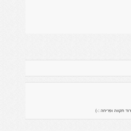
וד תקווה ופריחה :-)