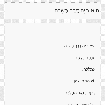
הִיא חַיָּה דֶּרֶךְ בְּשָׂרָהּ
הִיא חַיָּה דֶּרֶךְ בְּשָׂרָהּ
מְהֻדָּק כְּעֶשֶׁת.
אֻמְלָלָה.
וְיֵשׁ נָשִׁים שֶׁהֵן
עֶרְוָה בְּבֶגֶד מֵהַלֶּכֶת
וְכָל הַשְּׁאָר תּוֹסֶפֶת