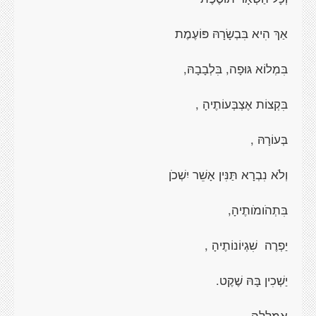
אַךְ הִיא בִּבְשָׂרָהּ פּוֹעֶמֶת
בִּמְלוֹא גּוּפָה, בִּלְבָבָהּ,
בִּקְצוֹת אֶצְבְּעוֹתֶיהָ ,
בְּעוֹרָהּ ,
וְלֹא נִבְרָא תַּנִּין אָשֵׁר יִשְׁכֹן
בִּתְהֹומֹותֶיהָ,
יַפְרֶה
שִׁגְיוֹנוֹתֶיהָ ,
יַשְׁכִין בָּהּ שֶׁקֶט.
אֻמְלָלָה.