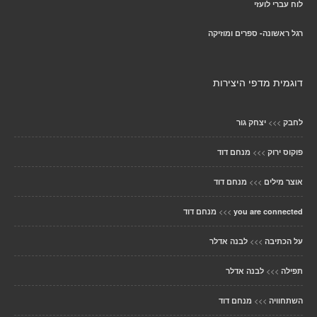
לוח עברי לועזי
רגל ראשונה- ספרים ומוזיקה
דוגמית מדפי היצירות
>>>
לחבק
יצחק גור
>>>
פוקוס ירוק
מנחם דוד
>>>
אוצר מילים
מנחם דוד
>>>
you are connected
מנחם דוד
>>>
על הכתיבה
לבנה אדלר
>>>
תפילה
לבנה אדלר
>>>
השתחוויה
מנחם דוד