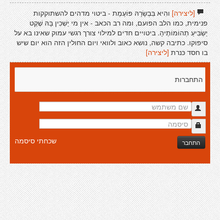
[ליצירה]
והִיא בִּבְשָׂרָהּ פּוֹעֶמֶת - ביטוי מדהים להשתוקקות
פנימית, כמו הלב הפועם, ומה רב הכאב - אין מי יַשְׁכִין בָּהּ שֶׁקֶט
יַשְׂבִּיעַ תְהוֹמוֹתֶיהָ. ביטויים חדים למילוי צורך רגשי עמוק שאינו בא על
סיפוקו. כתיבה קשה, נושא כאוב ולוואי ויום החולין הזה הוא יום שיש
בו חסד כּנרת
[ליצירה]
התחברות
שכחתי סיסמה
התחבר