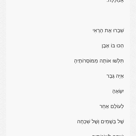
ֹשִבְרוּ אֶת הָרְאִי
הַכּוּ בּוֹ אֶבֶן
תִּלְשׁוּ אוֹתָה מִמּוֹסְרוֹתֶיהָ
אַיֵּה גֶּבֶר
יִשָּׂאֶהָ
לְעוֹלָם אַחֵר
שֶׁל בְּשָׁמִים וְשֶׁל שִׁכְחָה