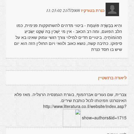
21/7/2008 11:23:02
כנרת בטורקיז
והִיא בִּבְשָׂרָהּ פּוֹעֶמֶת - ביטוי מדהים להשתוקקות פנימית, כמו
הלב הפועם, ומה רב הכאב - אין מי יַשְׁכִין בָּהּ שֶׁקֶט יַשְׂבִּיעַ
תְהוֹמוֹתֶיהָ. ביטויים חדים למילוי צורך רגשי עמוק שאינו בא על
סיפוקו. כתיבה קשה, נושא כאוב ולוואי ויום החולין הזה הוא יום
שיש בו חסד כּנרת
ליאורה ברנשטיין
צברית, שם נעורים אברהמוף, בוגרת הגמנסיה הרצליה. מאז פלא
האינטרנט וזמינותו לכול כותבת שירים.
http://www.literatura.co.il/website/index.asp?
show=authors&id=1715