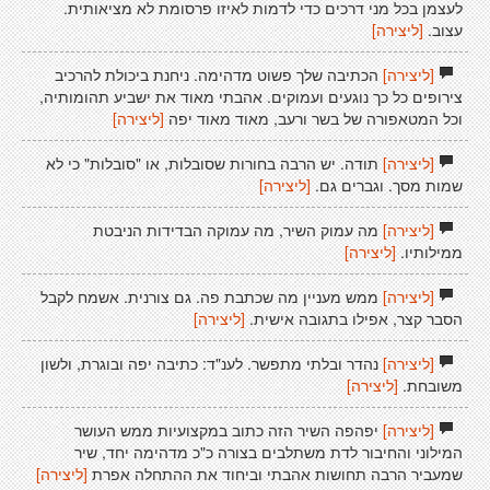
לעצמן בכל מני דרכים כדי לדמות לאיזו פרסומת לא מציאותית.
עצוב.
[ליצירה]
[ליצירה]
הכתיבה שלך פשוט מדהימה. ניחנת ביכולת להרכיב
צירופים כל כך נוגעים ועמוקים. אהבתי מאוד את ישביע תהומותיה,
וכל המטאפורה של בשר ורעב, מאוד מאוד יפה
[ליצירה]
[ליצירה]
תודה. יש הרבה בחורות שסובלות, או "סובלות" כי לא
שמות מסך. וגברים גם.
[ליצירה]
[ליצירה]
מה עמוק השיר, מה עמוקה הבדידות הניבטת
ממילותיו.
[ליצירה]
[ליצירה]
ממש מעניין מה שכתבת פה. גם צורנית. אשמח לקבל
הסבר קצר, אפילו בתגובה אישית.
[ליצירה]
[ליצירה]
נהדר ובלתי מתפשר. לענ"ד: כתיבה יפה ובוגרת, ולשון
משובחת.
[ליצירה]
[ליצירה]
יפהפה השיר הזה כתוב במקצועיות ממש העושר
המילוני והחיבור לדת משתלבים בצורה כ"כ מדהימה יחד, שיר
שמעביר הרבה תחושות אהבתי וביחוד את ההתחלה אפרת
[ליצירה]