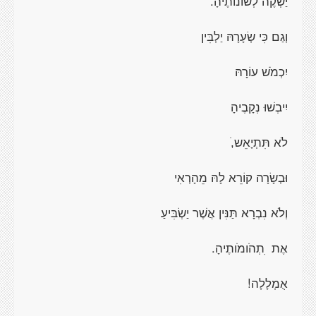
יַשְׁקֶה לְשׁוֹנוֹתֶיהָ.
וְגַם כִּי שְׂעָרָהּ יַלְבִּין
יִכְמֹשׁ עוֹרָהּ
יִיבְשׁוּ נְקָבֶיהָ
לֹא תִּתְיָאֵש,ׁ
וּבְשָׂרָה קוֹרֵא לָהּ מֵהָרְאִי
וְלֹא נִבְרָא תַּנִּין אֲשֶׁר יַשְׂבִּיעַ
אֶת
ִתְהֹומֹותֶיהָ.
אֻמְלָלָה!