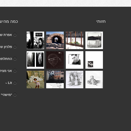
חזותי
כמה מהיוצ
אפרת שפ
פלכיון ש
החתלתול
אני מציה
Lit ~
*מישהי* .