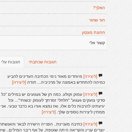
האלך?
חור שחור
חתונת מונסון
קשור אלי
תגובות שכתבתי
תגובות עלי
[ליצירה]
מיוחדים מאוד נימי הכתיבה העדינים להביע
כמיהה להתחדש באמונה על מרכיביה... תודה
[ליצירה]
[ליצירה]
עמוק וקולע. כמה חן של געגועים יש במילים "כל
סדקי צועקים געגוע" "חלחלי זמרתך לעומק יבשותי"... וכל
יגיעתינו להרבות כלים אלו, ואז נמצא אורו בא כדבר טבעי. אני
ממתין ליצירות נוספים שלך.
[ליצירה]
[ליצירה]
כתיבה מעניינת.. הפנייה הישירה לבאר והאנשתה
יוצרים עניין והקריאה היתה שוטפת, על אף ריבוי המילים.. שיר