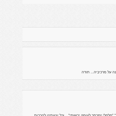
 על מרכיביה... תודה
 "חלחלי זמרתך לעומק יבשותי"... וכל יגיעתינו להרבות