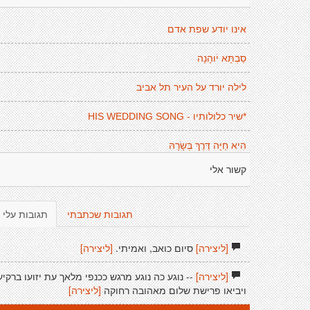
אינו יודע שפת אדם
סַבְתָּא יֹוהָנָה
לילה יורד על העיר תל אביב
*שיר כלולותיו - HIS WEDDING SONG
הִיא חַיָּה דֶּרֶךְ בְּשָׂרָהּ
קשור אלי
תגובות שכתבתי
תגובות עלי
[ליצירה]
סיום כואב, ואמיתי.
[ליצירה]
[ליצירה]
-- נוגע כה נוגע מרגש ככנפי מלאך עת יזועו ברקיע
ויביאו פרישת שלום מאהובה רחוקה
[ליצירה]