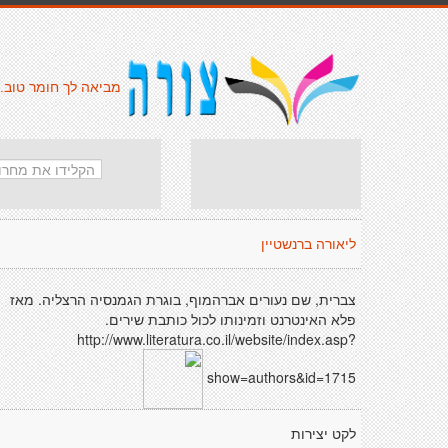
מביאה לך חומר טוב.
ליאורה ברנשטיין
צברית, שם נעורים אברהמוף, בוגרת הגמנסיה הרצליה. מאז
פלא האינטרנט וזמינותו לכול כותבת שירים.
http://www.literatura.co.il/website/index.asp?
show=authors&id=1715
לקט יצירות