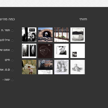
חזותי
כמה מהיוצ
תמר .ת
אייל להב
אתונו של
תיקו
O.D. אודיה
ימגה -