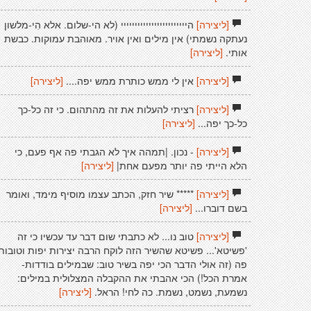
[ליצירה]
היייייייייייייייייייייייי (לא הי-שלום. אלא הִי-מלשון
נעתקה נשמתי) אין מילים ואין אויר. מאוהבת עמוקות. כבשת
אותי.
[ליצירה]
[ליצירה]
אין לי ממש כותרת ממש יפה....
[ליצירה]
[ליצירה]
רציתי להעלות את זה מהתהום. כי זה כל-כך
כל-כך יפה...
[ליצירה]
[ליצירה]
- נכון. |תמהה איך לא הגבתי פה אף פעם, כי
הלא הייתי פה יותר מפעם אחת|
[ליצירה]
[ליצירה]
***** שיר חזק, הכתב עצמו מוסיף מימד, ואומר
בשם דוברו...
[ליצירה]
[ליצירה]
טוב נו... לא כתבתי שום דבר עד עכשיו כי זה
'פשיטא'... פשיטא שהשיר הזה לוקח הרבה יצירות יפות וטובות
פה (זה אולי הדבר הכי יפה בשיר טוב: שבמילים בודדות-
אמרת הכל!) הכי אהבתי את ההקבלה המצלולית במילים:
נשמעת, נשמט, נשמת. כה לחי! הראל.
[ליצירה]