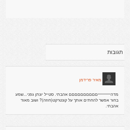
תגובות
מאיר פרידמן
מדהיייייייייייםםםםםםםםםם אהבתי. סטייל יונתן גפני...שמע
בחור אפשר להחתים אותך על קונטרקט(חוזה)? ושוב מאוד
אהבתי.