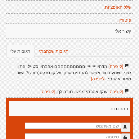
שלל האופציות.
פיטורין.
קשור אלי
תגובות שכתבתי
תגובות עלי
[ליצירה]
מדהיייייייייייםםםםםםםםםם אהבתי. סטייל יונתן
גפני...שמע בחור אפשר להחתים אותך על קונטרקט(חוזה)? ושוב
מאוד אהבתי.
[ליצירה]
[ליצירה]
ענק! אהבתי ממש. תודה לך!
[ליצירה]
התחברות