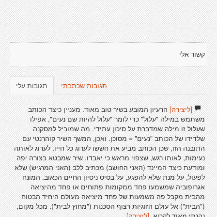
קשור אלי
תגובות שכתבתי
תגובות עלי
[ליצירה]
הרעיון המובע בשיר טוב מאוד. מעניין כיצד הכותב
משתמש במילה "עלול" כדי לומר "עלול להיות שם נעים", אפילו
שעלול זו מילה שמדברת על סיכון עתידי. מה שמוביל למסקנה
שלדידו של הכותב "נעים" = מסוכן. ואכן, המשך השיר קוהרנטי עם
התובנה הזו, שכן הכותב מביע את חששו לערוג כל חייו. לערוג לאותה
נעימות, לאותו רגש, שצפוי מראש כי יאבדו. שיר שמבטא בצורה יפה
ומודעת כיצד המיינד (האני החושב) מכתיב ללב (האני המרגיש) שלא
לפעול, על מנת שלא להפגע, על בסיס ניסיון החיים הכאוב. המונח
אגרופוביה שמשמעו פחד ממקומות פתוחים או פחד מהיציאה
מהבית מקבל פה משמעות של פחד מיציאה מעולם היחיד הבטוח
("הבית") אל עולם הזוגיות רצוף הסכנות ("מחוץ לבית"). מכל מקום,
נהנתי מאוד לקרוא.
[ליצירה]