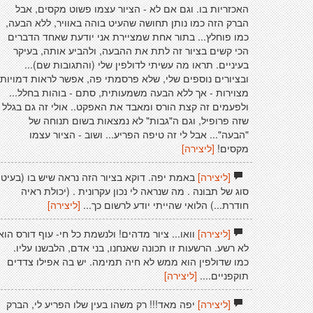
האכזריות בו. וגם אם לא - הציור עצמו פשוט מקסים, אבל
הברק הזה כמו נותן תחושה שהעיט בוהה באוויר, ללא הבעה,
כמו פוחלץ... בתור אחת שמציירת אני יודעת שאחד הדברים
הכי קשים בציור זה לתת את ההבעה, ולהביע אותה, בעיקר
בעיניים. תראו מה עשיתי לדולפין שלי (והתגובות שם)...
ובציורים נוספים שלי, שלא פרסמתי פה, אפשר לראות דמויות
מצוירות - אך ללא הבעה משמעותית, סתם - בוהות בחלל...
ולפעמים זה קצת הורס ומאבד את האפקט.. אולי זה גם בגלל
שזה פרופיל, וגם ה"גבות" לא נמצאות בשום תנוחה של
"הבעה"... אבל לי זה טיפה הפריע... ושוב - הציור עצמו
מקסים!
[ליצירה]
[ליצירה]
באמת יפה. דוקא בציור הזה נראה שיש בו (בעיט)
סוג של תבונה . מה שנראה לי נכון עקרונית . (יכולת ראיה
חודרת...) הלואי שהייתי יודע לרשום כך...
[ליצירה]
[ליצירה]
וואו... ציור מדהים! ולנשמת כל חי- עוף דורס הוא
לא רשע. הרשעות זו תכונה שאנחנו, בני אדם, הלבשנו עליו.
כמו שדולפין הוא ממש לא חיה תמימה. יש בה אפילו צדדים
תוקפניים....
[ליצירה]
[ליצירה]
יפה מאד!!! רק משהו בעין שלו הפריע לי, הברק