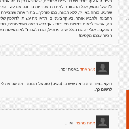
העיט הוא עוף דורס ויש לו יצרים אכזריים, שהבורא נתן לו. זה אחד 
ל"רשע" ממש, אבל התכוונתי למידת האכזריות בו. וגם אם לא - הצי
שהעיט בוהה באוויר, ללא הבעה, כמו פוחלץ... בתור אחת שמציירת 
ההבעה, ולהביע אותה, בעיקר בעיניים. תראו מה עשיתי לדולפין שלי 
פה, אפשר לראות דמויות מצוירות - אך ללא הבעה משמעותית, סתם 
האפקט.. אולי זה גם בגלל שזה פרופיל, וגם ה"גבות" לא נמצאות בשו
הציור עצמו מקסים!
באמת יפה.
איש אחד
דוקא בציור הזה נראה שיש בו (בעיט) סוג של תבונה . מה שנראה לי נכ
לרשום כך...
וואו...
אחת מהצד