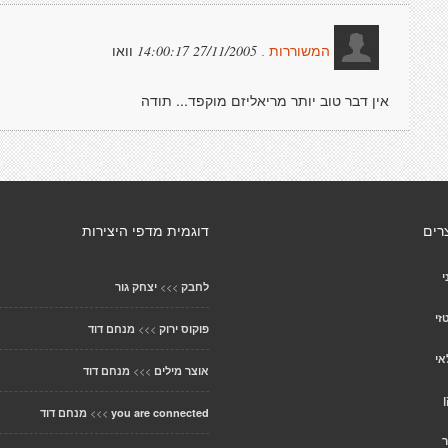
וואו
27/11/2005 14:00:17
המשוררות .
אין דבר טוב יותר מריאליזם מוקפד... תודה
רים
דוגמית מדפי היצירות
י
>>>
לחבק
יצחק גור
זי
>>>
פוקוס ירוק
מנחם דוד
אי
>>>
אוצר מילים
מנחם דוד
ן
>>>
you are connected
מנחם דוד
ר