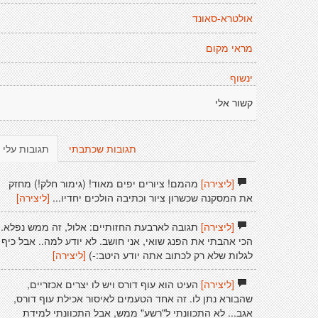
אולטרא-סאונד
מראי מקום
ינשוף
קשור אלי
תגובות שכתבתי
תגובות עלי
[ליצירה]
מהמם! ציורים יפים מאוד! (גימור חלק!) מחזק
את המסקנה שכשרון ציור וכתיבה הולכים יחדיו...
[ליצירה]
[ליצירה]
תגובה לארבעת החזותיים: אלול, זה ממש נפלא.
הכי אהבתי את הפנג שואי, אני חושב. לא יודע למה.. אבל כיף
לגלות שלא רק לכתוב אתה יודע היטב:-)
[ליצירה]
[ליצירה]
העיט הוא עוף דורס ויש לו יצרים אכזריים,
שהבורא נתן לו. זה אחד הטעמים לאיסור אכילת עוף דורס,
אגב... לא התכוונתי ל"רשע" ממש, אבל התכוונתי למידת