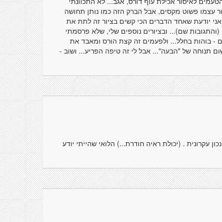
הטעמים לאיסור אכילת עוף דורס, אגב... לא התכוונתי
ור עצמו פשוט מקסים, אבל הברק הזה כמו נותן תחושה
אני יודעת שאחד הדברים הכי קשים בציור זה לתת את
(והתגובות שם)... ובציורים נוספים שלי, שלא פרסמתי
- בוהות בחלל... ולפעמים זה קצת הורס ומאבד את
ם תנוחה של "הבעה"... אבל לי זה טיפה הפריע... ושוב -
ון עקרונית . (יכולת ראיה חודרת...) הלואי שהייתי יודע