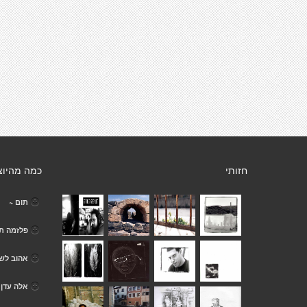
חזותי
כמה מהיוצ
תום ~
פלזמה ת
אהוב לש
אלה עדן