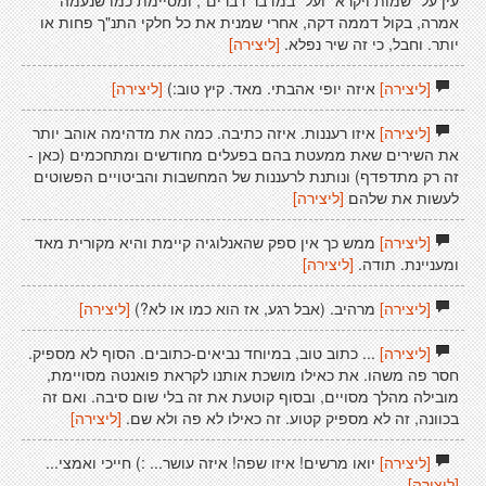
עין על "שמות ויקרא" ועל "במדבר דברים", ומסיימת כמו שנעמה
אמרה, בקול דממה דקה, אחרי שמנית את כל חלקי התנ"ך פחות או
יותר. וחבל, כי זה שיר נפלא.
[ליצירה]
[ליצירה]
איזה יופי אהבתי. מאד. קיץ טוב:)
[ליצירה]
[ליצירה]
איזו רעננות. איזה כתיבה. כמה את מדהימה אוהב יותר
את השירים שאת ממעטת בהם בפעלים מחודשים ומתחכמים (כאן -
זה רק מתדפדף) ונותנת לרעננות של המחשבות והביטויים הפשוטים
לעשות את שלהם
[ליצירה]
[ליצירה]
ממש כך אין ספק שהאנלוגיה קיימת והיא מקורית מאד
ומעניינת. תודה.
[ליצירה]
[ליצירה]
מרהיב. (אבל רגע, אז הוא כמו או לא?)
[ליצירה]
[ליצירה]
... כתוב טוב, במיוחד נביאים-כתובים. הסוף לא מספיק.
חסר פה משהו. את כאילו מושכת אותנו לקראת פואנטה מסויימת,
מובילה מהלך מסויים, ובסוף קוטעת את זה בלי שום סיבה. ואם זה
בכוונה, זה לא מספיק קטוע. זה כאילו לא פה ולא שם.
[ליצירה]
[ליצירה]
יואו מרשים! איזו שפה! איזה עושר... :) חייכי ואמצי...
[ליצירה]