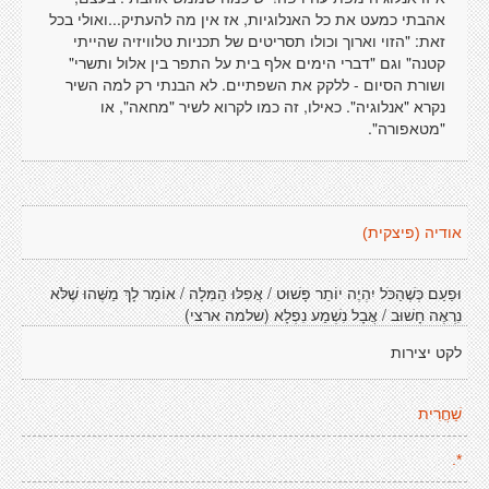
אהבתי כמעט את כל האנלוגיות, אז אין מה להעתיק...ואולי בכל
זאת: "הזוי וארוך וכולו תסריטים של תכניות טלוויזיה שהייתי
קטנה" וגם "דברי הימים אלף בית על התפר בין אלול ותשרי"
ושורת הסיום - ללקק את השפתיים. לא הבנתי רק למה השיר
נקרא "אנלוגיה". כאילו, זה כמו לקרוא לשיר "מחאה", או
"מטאפורה".
אודיה (פיצקית)
וּפַעַם כְּשֶׁהַכֹּל יִהְיֶה יוֹתֵר פָּשׁוּט / אֲפִלּוּ הַמִּלָה / אוֹמַר לָךְ מַשֶּׁהוּ שֶׁלֹּא
נִרְאֶה חָשׁוּב / אֲבָל נִשְׁמַע נִפְלָא (שלמה ארצי)
לקט יצירות
שַׁחֲרִית
*.