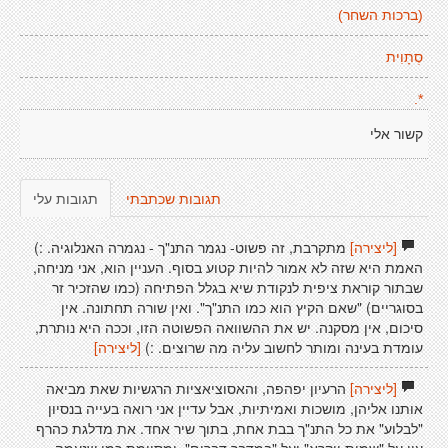
(ברכות השחר)
סְתָוִית
*.
קשור אלי
תגובות שכתבתי
תגובות עלי
[ליצירה]
מתקרבת, זה פשוט- נגמר התנ"ך - נגמרה האנלוגיה. :)
האמת היא שזה לא אמור להיות קטוע בסוף. העניין הוא, אני מניחה,
שבתור קוראת ציפית לנקודת שיא בגלל הפתיחה (כמו שהזכיר זר
בסוגריים) "שאם הקיץ הוא כמו התנ"ך". ואין שורה תחתונה. אין
סיכום, אין מסקנה. יש את ההשוואה הפשוטה הזו, וככה היא נותרת,
עומדת בעינה ומותר לחשוב עליה מה שרוצים. :)
[ליצירה]
[ליצירה]
הרעיון יפהפה, והאסוציאציות הרגשיות שאת מביאה
אותנו אליהן, מושכות ואמיתיות, אבל עדיין אני רואה בעייה בנסיון
"לבלוע" את כל התנ"ך בבת אחת, בתוך שיר אחד. את מדלגת כהרף