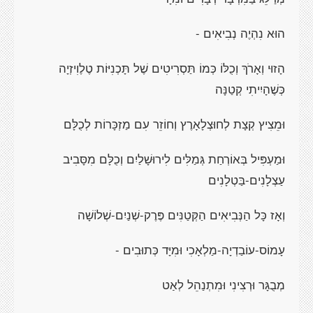
הוּא נִהְיֶה נְבִיאִים
-
הָזוּי וְאָרֹךְ וְכֻלּוֹ כְּמוֹ תַּסְרִיטִים שֶׁל תָּכְנִיּוֹת טֶלֶוִיזְיָה
כְּשֶׁהָיִיתִי קְטַנָּה
וּמֵצִיץ קְצָת לְחוּצְלָאָרֶץ וְחוֹזֵר עִם מַזְכָּרוֹת לְכֻלָּם
וּמַעְפִּיל בְּאוֹרְחַת גְּמַלִּים לִירוּשָׁלַיִם וְכֻלָּם מִסָּבִיב
עַצְלָנִים-בַּטְלָנִים
וְאָז כָּל הַנְּבִיאִים הַקְּטַנִּים פֶּרֶק-שְׁנַיִם-שְׁלוֹשָׁה
עָמוֹס-עוֹבַדְיָה-מַלְאָכִי וּמִיָּד כְּתוּבִים
-
מְבֻגָּר וּרְצִינִי וּמִתְנַהֵל לְאַט