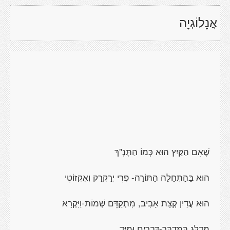
אֲנָלוֹגְיָה
שֶׁאִם הַקַּיִץ הוּא כְּמוֹ הַתָּנָ"ךְ
הוּא בַּהַתְחָלָה הַתּוֹרָה- פְּרִי יְרַקְרַק וְאֶקְזוֹטִי
הוּא עֲדַיִן קְצָת אָבִיב, מִתְקַדֵּם שְׁמוֹת-וַיִּקְרָא
מְדַלֵּג בַּמִּדְבָּר-דְּבָרִים וּמִיָּד