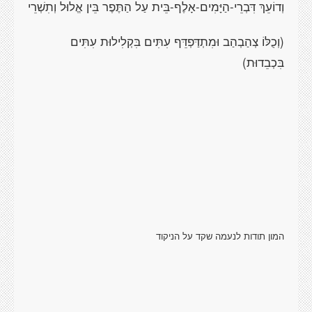
וְדוֹעֵךְ דִּבְרֵי-הַיָּמִים-אָלֶף-בֵּית עַל הַתֶּפֶר בֵּין אֱלוּל וְתִשְׁרֵי
(וְכֻלּוֹ צְהַבְהַב וּמִתְדַּפְדֵּף עִתִּים בִּקְלִילוּת עִתִּים
בִּכְבֵדוּת)
המון תודות לנעמה שקד על הניקוד