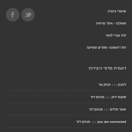
שיעורי גיטרה
שאלנה - אתר טריוויה
לוח עברי לועזי
רגל ראשונה- ספרים ומוזיקה
דוגמית מדפי היצירות
>>>
לחבק
יצחק גור
>>>
פוקוס ירוק
מנחם דוד
>>>
אוצר מילים
מנחם דוד
>>>
you are connected
מנחם דוד