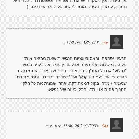
אין סיכום, אין מסקנה. יש את ההשוואה הפשוטה הזו, וככה היא
נותרת, עומדת בעינה ומותר לחשוב עליה מה שרוצים. :)
25/7/2005 13:07:08
ילד .
הרעיון יפהפה, והאסוציאציות הרגשיות שאת מביאה אותנו
אליהן, מושכות ואמיתיות, אבל עדיין אני רואה בעייה בנסיון
"לבלוע" את כל התנ"ך בבת אחת, בתוך שיר אחד. את מדלגת
כהרף עין על "שמות ויקרא" ועל "במדבר דברים", ומסיימת כמו
שנעמה אמרה, בקול דממה דקה, אחרי שמנית את כל חלקי
התנ"ך פחות או יותר. וחבל, כי זה שיר נפלא.
איזה יופי
25/7/2005 11:40:20
גולי .