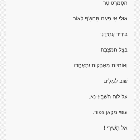
הַסְּמַרְטוּטָר
אוּלַי אֵי פַּעַם תֵּחָשֵׂף לָאוֹר
בִּירִיד עֲתִידָנִי
בְּצֵל הַמַּצֵּבָה
וְאוֹתִיּוֹת מְאֻבָּקוֹת יִתְאַחֲדוּ
שׁוּב לְמִלִּים
עַל לוּחַ הַשַּׁבֵּץ-נָא.
עוּפִי מִכָּאן צִפּוֹר.
אַל תָּשִׁירִי !