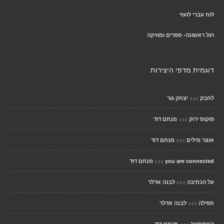
לוח עברי לועזי
רגל ראשונה- ספרים ומוזיקה
דוגמית מדפי היצירות
>>>
לחבק
יצחק גור
>>>
פוקוס ירוק
מנחם דוד
>>>
אוצר מילים
מנחם דוד
>>>
you are connected
מנחם דוד
>>>
על הכתיבה
לבנה אדלר
>>>
תפילה
לבנה אדלר
>>>
השתחוויה
מנחם דוד