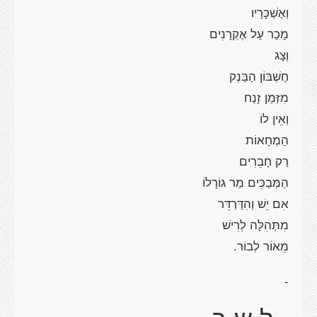
וְ
אֶשְׁכָּרָיו
מָכַר עַל
אֶקְרָנִים
וְצָג
חֶשְׁבּוֹן הַבַּנְק
מִזְּמַן זָנַח
וְאֵין לוֹ
הַמְחָאוֹת
רַק חָבֵרִים
הַמְּבַכִּים
מַר
גּוֹרָלוֹ
אִם יֵשׁ
וְהִדַּרְדֵּר
מִתְּהִלָּה לְרִישׁ
מֵאוֹר לְבוֹר.
-