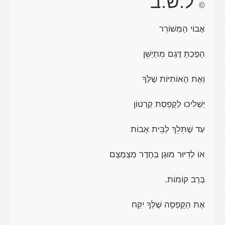
ל.ש.ב
©
אֲבוֹי הַמְּשׁוֹרֵר
הָפַכְתָּ דֶּגֶם מִתְיַשֵּׁן
וְאֶת הָאוֹתִיּוֹת שֶׁלְּךָ
יַשְׁלִיכוּ לְקֻפְסַת קַרְטוֹן
עַד שֶׁתֵּלֵךְ לְבֵּית אָבוֹת
אוֹ לְדִיּוּר מוּגָן בְּחֶדֶר מְצֻמְצָם
בְּרַב קוֹמוֹת.
אֶת הַקֻּפְסָה שֶׁלְּךָ יִקַּח