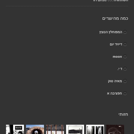
כמה מהיוצרים
המפוחלץ הנוצץ
דייויד יום
moon
ד י.
מאיה טוק
חפציבה א
חזותי