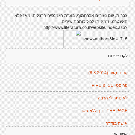
צברית, שם נעורים אברהמוף, בוגרת הגמנסיה הרצליה. מאז פלא
האינטרנט וזמינותו לכול כותבת שירים.
http://www.literatura.co.il/website/index.asp?
show=authors&id=1715
לקט יצירות
סִכּוּם מַצָּב (8.8.2014)
פרוסט- FIRE & ICE
לא נותר לי הרבה
THE PAGE - דף ללא פשר
אישה בודדה
קשור אלי