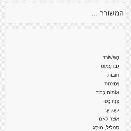
המשורר ...
הַמְּשׁוֹרֵר
גַּבּוֹ
עָמוּס
חוֹבוֹת
וְיַחְצָנוּת
אוֹתוֹת כָּבוֹד
פָנָיו
כֻּסּוּ
קַעֲקוּעֵי
אוֹצָר לְאֹם
סַמְלִיל, מוּתָג