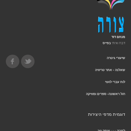
מנחם דוד
דברו איתי
בפייס
שיעורי גיטרה
שאלנה - אתר טריוויה
לוח עברי לועזי
רגל ראשונה- ספרים ומוזיקה
דוגמית מדפי היצירות
>>>
לחבק
יצחק גור