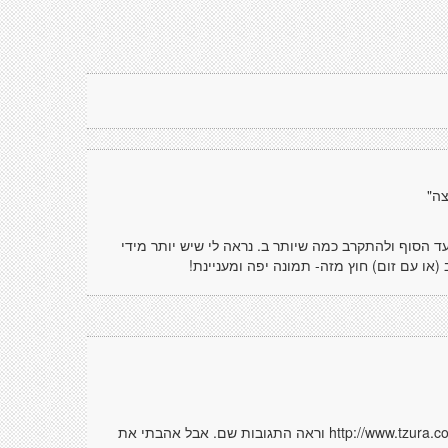
צה"
 הסוף ולהתקרב כמה שיותר ב. נראה לי שיש יותר מידי
או עם זום) חוץ מזה- תמונה יפה ומעניינת!
מזכיר את זה, http://www.tzura.co.il/tshsd/yezira.asp?codyezira=20949&code=416 וראה התגובות שם. אבל אהבתי את