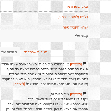
וביער בשדה אחר
דלפט (לאוהבי ורמיר)
ישו?- תקציר ספר
קשור אלי
תגובות שכתבתי
תגובות עלי
[ליצירה]
כן, בהחלט מזכיר את "הצצה" -אבל שונה! אלדר:
א. גם בתמונה הזאת הייתי מנסה לפתוח צמצם עד הסוף
ולהתקרב כמה שיותר ב. נראה לי שיש יותר מידי מסגרת
לתמונה (יותר מידי ירוק) גם כאן הפתרון הוא פשוט להתקרב
(או עם זום) חוץ מזה- תמונה יפה ומעניינת!
[ליצירה]
[ליצירה]
מזכיר את זה,
http://www.tzura.co.il/tshsd/yezira.asp?
codyezira=20949&code=416 וראה התגובות שם. אבל
אהבתי את הצבעים כאן. באיזה זווית צילמת? אולי זה יתן