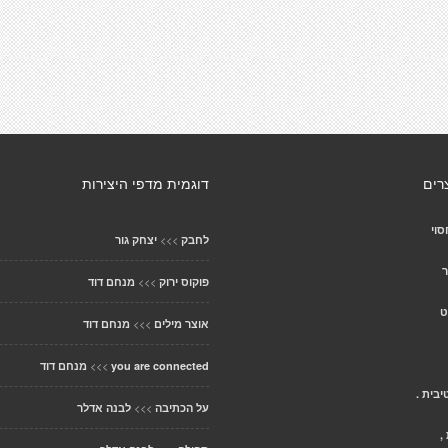
רים
דוגמית מדפי היצירות
וי
>>>
לחבק
יצחק גור
ר
>>>
פוקוס ירוק
מנחם דוד
ט
>>>
אוצר מילים
מנחם דוד
>>>
you are connected
מנחם דוד
בית .
>>>
על הכתיבה
לבנה אדלר
,