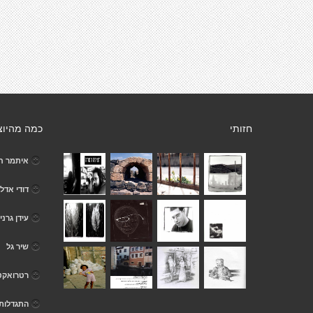
חזותי
כמה מהיוצ
איתמר חס
דודי אדל
עידן גרני
שיר גל
רטרואקטי
התגדלות 