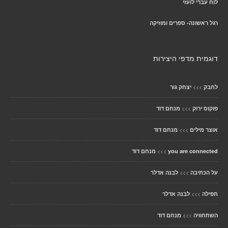
לוח עברי לועזי
רגל ראשונה- ספרים ומוזיקה
דוגמית מדפי היצירות
>>>
לחבק
יצחק גור
>>>
פוקוס ירוק
מנחם דוד
>>>
אוצר מילים
מנחם דוד
>>>
you are connected
מנחם דוד
>>>
על הכתיבה
לבנה אדלר
>>>
תפילה
לבנה אדלר
>>>
השתחוויה
מנחם דוד