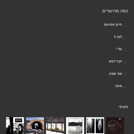
כמה מהיוצרים
חיים אטיאס
לנה ל
טל *
יקיר דסא
שני שגיב
מיגה
חזותי