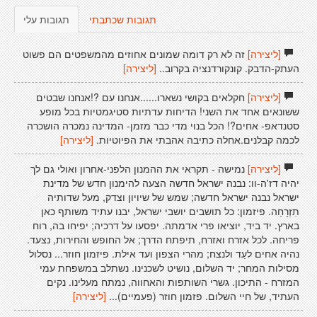
תגובות שכתבתי
תגובות עלי
[ליצירה]
זה לא רק דומה שמונים אחוזים מהמשפטים הם פשוט
העתק-הדבק. קונקורדנציה בקרוב..
[ליצירה]
[ליצירה]
חקלאים בקושי נשארו......אנחנו עם ?!אנחנו שבטים
ששונאים אחד את השני! הדיחות עדתיות סטיגמטיות בכל מופע
סטנדאפ- אחים?! הכל בנוי מדי כבר מזמן- המדינה נמכרה הושכרה
לכמה קבלנים.אחלה כתיבה אהבתי את הפיוטיות.
[ליצירה]
[ליצירה]
נמישה - תקראי את ההמנון הלפני-אחרון ואולי גם לך
יהיה דז'ה-וו: נבנה ישראל חדשה הצעה להימנון חדש של מדינת
ישראל נבנה ישראל חדשה; שמש של שיויון וצדק, מעל שדותיה
תִזְרָחַה. פיזמון: כל תושבים יושבי ישראל, יבנו עתיד משותף כאן
בארץ. יד ביד, יוציאו פרי אדמתה. יפסעו על דרכיה; יפיחו בה, רוח
פריחה. לכל אזרח ואזרח, תיפתח הדרך; אל החופש והחירות, נצעד.
נהיה אחים לעַד ולנצח; מהרי הצפון ועד אילת. פיזמון חוזר... נסלול
מסילות המחר; יד השלום, נושיט לשכנינו. נשתלב במשפחת עמי
המזרח - התיכון. גשרי השותפות והאחווה, נמתח מעלינו. נקים
העתיד, של חיי השלום. פזמון חוזר (פעמיים)...
[ליצירה]