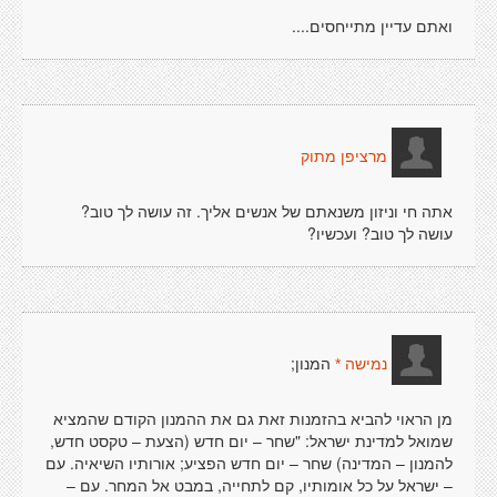
ואתם עדיין מתייחסים....
מרציפן מתוק
אתה חי וניזון משנאתם של אנשים אליך. זה עושה לך טוב?
עושה לך טוב? ועכשיו?
המנון;
נמישה *
מן הראוי להביא בהזמנות זאת גם את ההמנון הקודם שהמציא
שמואל למדינת ישראל: "שחר – יום חדש (הצעת – טקסט חדש,
להמנון – המדינה) שחר – יום חדש הפציע; אורותיו השיאיה. עם
– ישראל על כל אומותיו, קם לתחייה, במבט אל המחר. עם –