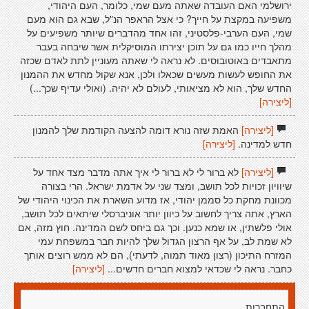
ירושלמי האם העובדה שאתה מעם שמי, כלומר, העם היהודי,
משפיעה במקצת על חייך? כי אצל הראפר הנ"ל, שבא גם הוא מעם
שמי, העם הערבי-פלסטיני, זהו אחד מהדברים שיותר משפיעים על
מהלך חייו כמו גם על תוכן יצירתו המוסיקלית אשר שיבחה בעבר
מתאבדים באוטובוסים. לא נראה לי שאתה מעוניין לתת לאדם שכזה
את החופש לעשות מעשים שכאלו ולכן, אנא שקול מחדש את ההמנון
החדש שלך, הוא לא מציאותי, לעולם לא יהיה. (ואולי עדיף שכך...)
[ליצירה]
[ליצירה]
האמת שזה נורא דומה להצעה הקודמת שלך להמנון
חדש למדינה.
[ליצירה]
[ליצירה]
לא ברור לי לא ברור לי איך אתה מדבר מצד אחד על
שיוויון זכויות לכל תושב, ומצד שני על אדמת ישראל. הרי בצורה
מכוונת מחקת כל סממן יהודי, אז מדוע השארת את הכינוי היהודי של
הארץ, אתה צריך לחשוב על כיוון יותר אוניברסלי שיתאים לכל תושב,
אולי פלשתין, או שמא כנען. וכך גם ביחס לשם המדינה. חוץ מזה, אם
לא שמת לב, על אף הרצון הגדול שלך להיות חבר במשפחת עמי
המזרח התיכון (רצון מאוד תמוה, לדעתי), הם לא ממש רוצים אותך
כחבר. נראה לי שכדאי למצוא חברים חדשים...
[ליצירה]
התחברות