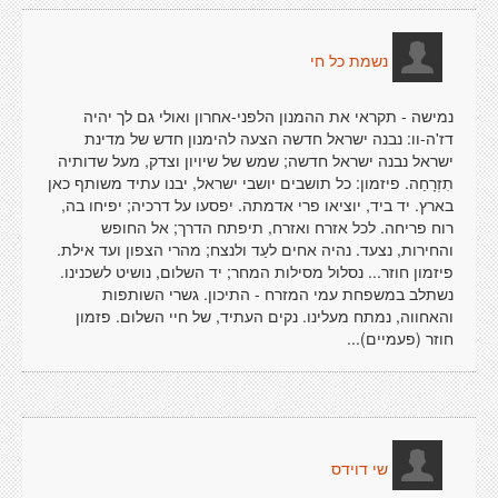
נשמת כל חי
נמישה - תקראי את ההמנון הלפני-אחרון ואולי גם לך יהיה
דז'ה-וו: נבנה ישראל חדשה הצעה להימנון חדש של מדינת
ישראל נבנה ישראל חדשה; שמש של שיויון וצדק, מעל שדותיה
תִזְרָחַה. פיזמון: כל תושבים יושבי ישראל, יבנו עתיד משותף כאן
בארץ. יד ביד, יוציאו פרי אדמתה. יפסעו על דרכיה; יפיחו בה,
רוח פריחה. לכל אזרח ואזרח, תיפתח הדרך; אל החופש
והחירות, נצעד. נהיה אחים לעַד ולנצח; מהרי הצפון ועד אילת.
פיזמון חוזר... נסלול מסילות המחר; יד השלום, נושיט לשכנינו.
נשתלב במשפחת עמי המזרח - התיכון. גשרי השותפות
והאחווה, נמתח מעלינו. נקים העתיד, של חיי השלום. פזמון
חוזר (פעמיים)...
שי דוידס