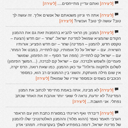
[ליצירה]
ואתם עדיין מתייחסים....
[ליצירה]
[ליצירה]
אתה חי וניזון משנאתם של אנשים אליך. זה עושה לך
טוב? עושה לך טוב? ועכשיו?
[ליצירה]
[ליצירה]
המנון; מן הראוי להביא בהזמנות זאת גם את ההמנון
הקודם שהמציא שמואל למדינת ישראל: "שחר – יום חדש (הצעת –
טקסט חדש, להמנון – המדינה) שחר – יום חדש הפציע; אורותיו
השיאיה. עם – ישראל על כל אומותיו, קם לתחייה, במבט אל המחר.
עם – ישראל קם לתחייה; (מפה ועד הסוף – זה הפזמון, שמושר
פעמיים) ולשמש ולברכה. עם – ישראל קם לברכה, (…המשך הפזמון)
לשלום ולתקווה גדולה!" עד כאן ההמנון. כמו שאת רואה, הדס יקרה,
אין שום מילה מועתקת, והשוני בין ההמנונים רב הוא, כמספר
הכוכבים בשמים וכמספר שיריו של שמואל!
[ליצירה]
[ליצירה]
לא מבינה, אתה באמת מתיימר לכתוב את המנון
המדינה? לא יודעת, נראה לי שאני יותר אוהבת את האחד שכתב
נפתלי. אני חושבת...
[ליצירה]
[ליצירה]
דיברתי ואף ראיינתי במסגרת כתבת חוץ עם הראפר
הערבי תאמר נאפר (ההוא מלוד) וההמנון האלטרנטיבי שלו להמנון
של מדינת ישראל, דומה במפתיע לשלך בעקרונותיו. תמהני אדון