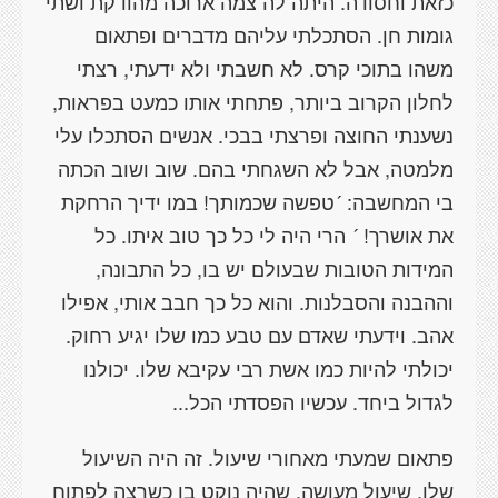
כזאת וחסודה. היתה לה צמה ארוכה מהודקת ושתי
גומות חן. הסתכלתי עליהם מדברים ופתאום
משהו בתוכי קרס. לא חשבתי ולא ידעתי, רצתי
לחלון הקרוב ביותר, פתחתי אותו כמעט בפראות,
נשענתי החוצה ופרצתי בבכי. אנשים הסתכלו עלי
מלמטה, אבל לא השגחתי בהם. שוב ושוב הכתה
בי המחשבה: ´טפשה שכמותך! במו ידיך הרחקת
את אושרך! ´ הרי היה לי כל כך טוב איתו. כל
המידות הטובות שבעולם יש בו, כל התבונה,
וההבנה והסבלנות. והוא כל כך חבב אותי, אפילו
אהב. וידעתי שאדם עם טבע כמו שלו יגיע רחוק.
יכולתי להיות כמו אשת רבי עקיבא שלו. יכולנו
לגדול ביחד. עכשיו הפסדתי הכל...
פתאום שמעתי מאחורי שיעול. זה היה השיעול
שלו. שיעול מעושה, שהיה נוקט בו כשרצה לפתוח