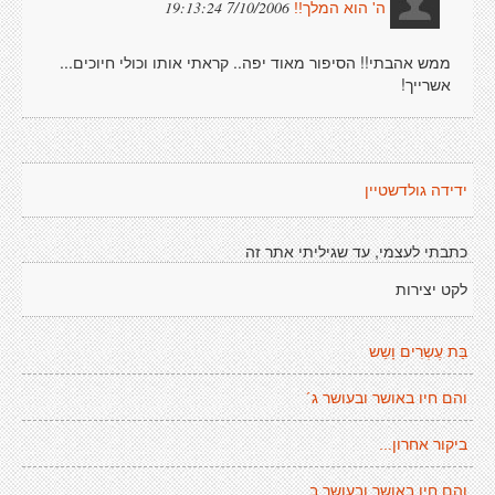
7/10/2006 19:13:24
ה' הוא המלך!!
ממש אהבתי!! הסיפור מאוד יפה.. קראתי אותו וכולי חיוכים...
אשרייך!
ידידה גולדשטיין
כתבתי לעצמי, עד שגיליתי אתר זה
לקט יצירות
בַּת עֶשְרִים וָשֵש
והם חיו באושר ובעושר ג´
ביקור אחרון...
והם חיו באושר ובעושר ב