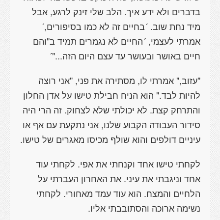
בדברים ולא ידע איך. הלב שלי זינק לרגע, אבל
מיד נחת שוב. ´בחיים זה לא כמו בסיפורים,´
אמרתי לעצמי, ´החיים לא נגמרים תמיד ב"והם
חיים באושר ובעושר עד עצם היום הזה..."´
"עזוב," אמרתי לו, מסתירה את פני, "אני רוצה
להיות לבד." הוא הניח חבילת טישו על אדן החלון
והתרחק קצת. לא יכולתי שלא לצחוק. זה הרי היה
סידור העבודה הקבוע שלנו, אני נתקעת עם אף או
עיניים דולפים והוא שולף מכיסו מאגרים של טישו.
לקחתי טישו אחד וקנחתי את אפי. לקחתי עוד
אחד וניגבתי את עיני. את האחרון העברתי על
הלחיים והמצח. הוא עוד עמד מאחורי. לקחתי
נשימה ארוכה והסתובבתי אליו.