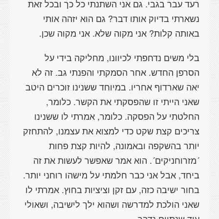
רעד עבר בגבי. גם אני השתנתי כל כך ובכל זאת
נשארתי בדיוק אותו דבר? גם הוא יזהה אותי
באותה קלות? אני מקוה שלא. אני מקוה שכן.
בלי משים נדחפתי לכיוונו, מחליקה בידי על
הסרפן החדש. אחר הסמקתי והפנתי גב. זה לא
יאה שארדוף אחריו. במיוחד ששנינו זוכרים היטב
שאני הייתי זו שהפסקתי את הקשר. כלומר,
החלטתי על הפסקה. כלומר, אמרתי לו ששנינו
צריכים קצת שקט כדי למצוא את עצמנו, להתחזק
יותר בהשקפה ובאמונה, להיות קצת פחות
´מזרוחניקים´. הוא אמר שאפשר לעשות את זה
ביחד, אבל אני כבר חלמתי על מישהו רוחני יותר.
בחור ישיבה כזה, עם זקן וציציות בחוץ. אמרתי לו
שאני הולכת למדרשה ושהוא ילך לישיבה, ושאולי
עוד שנתיים נדבר.