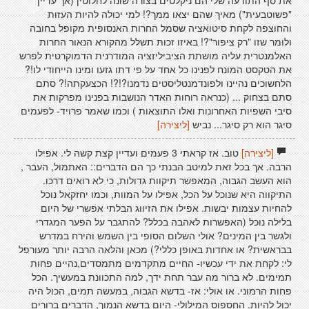
את סף התודעה שלי הם ניקלטים בצורה שונה לחלוטין (אך עדיין
"פשוטבעית") מאיך שהם יצאו ממך?! למי יכולה להיות העזות
והחוצפה לקחת סיטואציה שסמל החרות האנסופית מקופל בחובה
ולומר שזו "רק ציפור"?! באיזו זכות תשלל מהקורא הנאור החרות
האלמנטרית עליה מושתת הציביליזציה המודרנית הדמוקרטית לפרש
את הטקסט המונח לפנינו כל אחד על פי דתו גזעו ומינו הייחודי לו!?
הלחשוכים נהיינו ולפונדמנטליסטים נדמנו?!?! הכצעקתה!? סתם
סתם בצחוק ... (כנראה רוחות האדר הנושבות בפנינו מפרקות את
סיבי השפיות האחרונות ואלו התוצאות ) וכמו שאמר פרויד- לפעמים
סיגר הוא רק סיגר... נביש
[ליצירה]
[ליצירה]
טוב. אז קראתי 3 פעמים ועדיין קצת קשה לי. אפילו
הרבה. אך בכל זאת למיטב הבנתי כך הם הדברים:: האתמול, העבר ,
הוא העשב הגבוה, המאפשר תיקוות גדולות, כי לא רואים דרכו.
התיקווה היא שנוכל על הכל, אפילו על המוות, וכמו יחזקאל נוכל
להחיות עצמות יבשות. אפילו את הזיווג הבלתי אפשרי של היום
בלילה נוכל (האפשרות לאהבה בכלל? להתגבר על הפער המגדרי
ולגשר בין המינים? אולי השלום הסופי בין השמש והירח במדרש
בבראשית? או אחדות באופן כללי?) מכאן והלאה הרבה יותר מעורפל
לי: לקחת את ידי עכשיו- החיים מתקדמים מתמסדים,נהיים פחות
תמימים. לא ברור מה עבר תחת ידך, למה התכוונת במעשיך. הכל
פחות הרמוני. או אולי: אז- בדשא הגבוה, במעשה תמים, הכול היה
יכול להיות. החספוס המילולי- היום בדשא הנמוך, הדברים ברורים