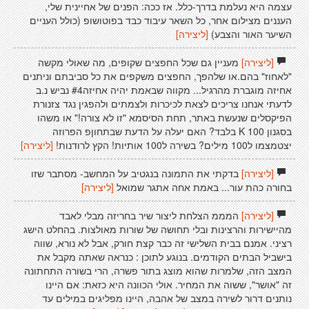
עצמה היא נעלמת בדרך-כלל. אז ככה: הפנים של אחיינית שלי,
העננים מצילום אחר, כל השאר עיבוד כבד בפוטושופ (כולל העניים
השיער האור והצבע)
[ליצירה]
[ליצירה]
מעניין גם שכל החפצים שקופים, מה שאולי מקשה
"לאחוז" בהם.או שלהפך, החפצים משקפים את כל סביבתם וניתנים
אחיזה מוגברת מהרגיל... מקווה שבאמת יהיה אחיזה#4 נביש נ.ב
לדעתי אנחנו צריכים לצאת לכיכרות ולצמתים ולהפגין נגד צזנורת
הפיקסלים שנעשת באתר, תחת הסיסמא "זו לא צורה!" או משהו
בסגנון 100 K בלבד? האם יעלה על הדעת שבתחוןפ הפרוזה
יצטמצמו ל100 מילים? בשירה ל100 אותיות! הקץ לרודנות!
[ליצירה]
[ליצירה]
בדקתי את התמונה בנגטיב על המחשב- מסתבר שזו
בחורה כהת עור... באמת אחה אתגר שמואל
[ליצירה]
[ליצירה]
המממ הצלחת ליצור שיר בחריזה מבלי לאבד
מהיישירות והרצינות ובלי תחושה של שורות מאולצות. בהחלט הישג
רציני. אמנם בבית השלישי זה כבר קצת חורק, אבל לא נורא, שווה
בישביל הבתים הקודמים. בנוגע לתוכן : כנראה שאתה מקבל את
המצב הזה, שלמרות שהוא מוצג בתור פשרה, הרי בשורה התחתונה
זה "אושר", ששוה את המחיר. אולי הכוונה היא כזאת: אם היינו
נותנים דרור לשירה במצב של אהבה, היינו מפליגים במילים עד