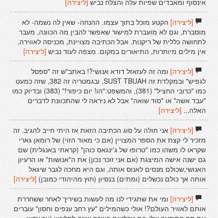
אינסוף ומאבדים שפיות עלה והצלח נביש
[ליצירה]
[ליצירה]
הקטע מוכל בתוך עצמו. ההנחה- שאין לה נשמה- לא
מוסברת, וגם לא מועברת למישור שאפשר להבין מה הכוונה, מעבר
לתחושה כללית של ריקנות. אבל הכתיבה מצויינת, מכניסה לאווירה,
אין מילים מיותרות, התיאורים במקום. מצפה לעוד נביש
[ליצירה]
[ליצירה]
ומה זה לעזאזל דודא אנושי?! באתב"ש זה "ספסל
לגפיש" ובמקלדת זה SUST TBUAH, ובגמטריה זה 382, שזה כמעט
כמו "כרובי החציל" (381), והמשפט:"הו! יום כיפור!" (383) ובדיוק כמו
"עבד אשה" או "סוד שואה" אבל לא ניראה לי שהתכוונת לדברים
האלה...
[ליצירה]
[ליצירה]
אני חולה על סוג הכתיבה הזאת אז היתי חייב להגיב. זה
מזכיר לי קצת את הספר המצויין (אם כי מאוד הזוי) של רומאן גארי
שקראו לו משהו כמו "טרופו של ג'ינגאס כוהן" (קראתי באנגלית) שם
גם ישנה אישה המיצגת (אם אני זוכר נכון) את ה"אנושות" או הרעיון
האנושי,שכולם מנסים לאנוס אותה, וגם היא מחכה לגבר שיגאל
אותה אך כולם נכשלים (ומתים) בנסיון (חוץ מהיהודי כמובן)
[ליצירה]
[ליצירה]
ומי את שתגידי לנו מה לעשות בשיריך לאחר ששחררת
אותם לאוויר העולם?! אולי כשהמילים "עץ רחב ענפים וחסון" עוברים