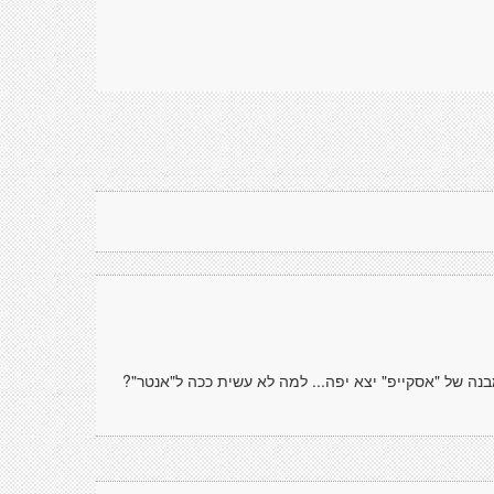
ה של "אסקייפ" יצא יפה... למה לא עשית ככה ל"אנטר"?