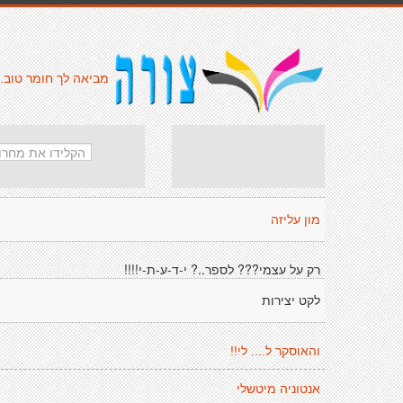
מביאה לך חומר טוב.
מון עליזה
רק על עצמי??? לספר..? י-ד-ע-ת-י!!!!
לקט יצירות
והאוסקר ל.... לי!!
אנטוניה מיטשלי