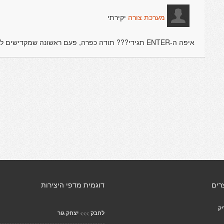
יקירתי
מערכת צורה
איפה ה-ENTER תגידי??? תודה כפרה, פעם ראשונה שמקדישים לי שיר...כולי דומעת...
רים
דוגמית מדפי היצירות
יק
>>>
לחבק
יצחק גור