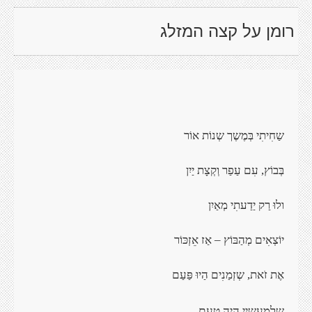
רומן על קצה המזלג
שַחִיתִי בְּמֶשֶך שְנוֹת אוֹר
בְּבוֹץ, עִם עַפַר וְקְצָת יַיִן
ולוּ רַק יַדַעתִי מְאַיִן
יוֹצְאִים מְהַבּוֹץ – אַז אֵזְכּוֹר
אֶת זֹאת, שְזְמַנִים הַיוּ פַּעַם
,
שְלְמַעָשַיי הָיָה טַעָם