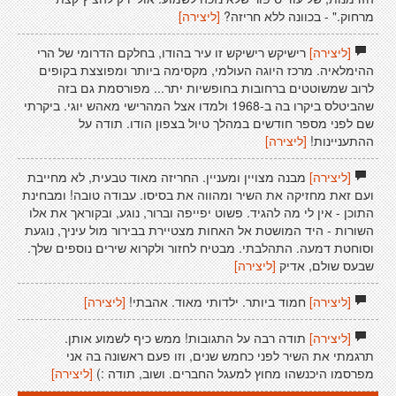
מרחוק." - בכוונה ללא חריזה?
[ליצירה]
[ליצירה]
רישיקש רישיקש זו עיר בהודו, בחלקם הדרומי של הרי
ההימלאיה. מרכז היוגה העולמי, מקסימה ביותר ומפוצצת בקופים
לרוב שמשוטטים ברחובות בחופשיות יתר... מפורסמת גם בזה
שהביטלס ביקרו בה ב-1968 ולמדו אצל המהרישי מאהש יוגי. ביקרתי
שם לפני מספר חודשים במהלך טיול בצפון הודו. תודה על
ההתעניינות!
[ליצירה]
[ליצירה]
מבנה מצויין ומעניין. החריזה מאוד טבעית, לא מחייבת
ועם זאת מחזיקה את השיר ומהווה את בסיסו. עבודה טובה! ומבחינת
התוכן - אין לי מה להגיד. פשוט יפייפה וברור, נוגע, ובקוראך את אלו
השורות - היד המושטת אל האחות מצטיירת בבירור מול עיניך, נוגעת
וסוחטת דמעה. התהלבתי. מבטיח לחזור ולקרוא שירים נוספים שלך.
שבעס שולם, אדיק
[ליצירה]
[ליצירה]
חמוד ביותר. ילדותי מאוד. אהבתי!
[ליצירה]
[ליצירה]
תודה רבה על התגובות! ממש כיף לשמוע אותן.
תרגמתי את השיר לפני כחמש שנים, וזו פעם ראשונה בה אני
מפרסמו היכנשהו מחוץ למעגל החברים. ושוב, תודה :)
[ליצירה]