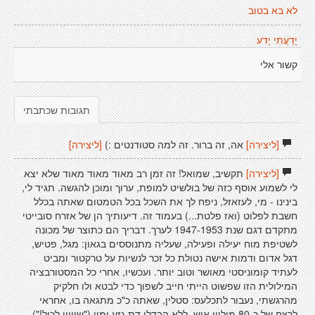
לא בא בטוב
יָדַעֲתִי יָדֹע
קשור אלי
תגובות שכתבתי
[ליצירה]
אה, זה ברור. זה למה סטודנטים :)
[ליצירה]
[ליצירה]
תקשיב, שמואל! זה זמן רב מאוד מאוד מאוד שלא יצא
לי לשמוע אוסף כזה של בולשיט למופת, ערוך ומוכן להגשה. תגיד לי,
בינינו - מי, לעזאזל, ניפח לך את השכל בכל הטמטום שאתה בכלל
חשבת לפלוט (ואז פלטת...) בעמוד זה. דיעותיך הן של אזרח סובייטי
מתקדם דגם שנת 1947-1953 לערך. דבריך הם כתוצר של מכונה
לשטיפת מוח יעילה ופעילה, שעליה מתנוססים בגאון: מגל, פטיש,
דגל אדום ודמות אישה נטולת כל זכר לנשיות על טרקטור ומביט
לעתיד קומוניסטי מאושר וטוב יותר. ועכשיו, אחרי כל המסטורבציה
המילולית הזו שפשוט הייתי חייב לשפוך כדי לבטא ולו חלקיק
מהרגשתי, נעבור לתכלעס: סטלין, שאתה כ"כ מתגאה בו, אחראי
לרצח של כ-80 מיליון איש, ללא הבדלי דת גזע ומין ("שוויון לכול!"),