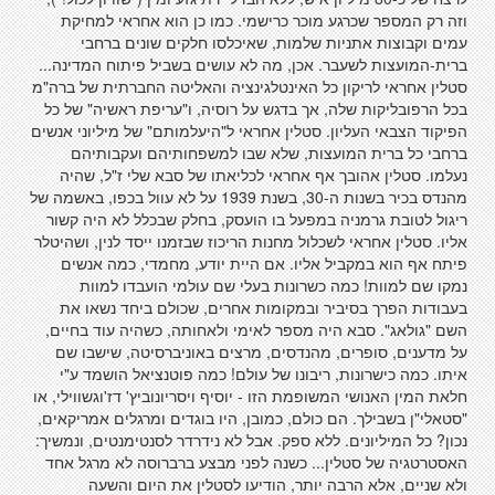
וזה רק המספר שכרגע מוכר כרישמי. כמו כן הוא אחראי למחיקת
עמים וקבוצות אתניות שלמות, שאיכלסו חלקים שונים ברחבי
ברית-המועצות לשעבר. אכן, מה לא עושים בשביל פיתוח המדינה...
סטלין אחראי לריקון כל האינטלגינציה והאליטה החברתית של ברה"מ
בכל הרפובליקות שלה, אך בדגש על רוסיה, ו"עריפת ראשיה" של כל
הפיקוד הצבאי העליון. סטלין אחראי ל"היעלמותם" של מיליוני אנשים
ברחבי כל ברית המועצות, שלא שבו למשפחותיהם ועקבותיהם
נעלמו. סטלין אהובך אף אחראי לכליאתו של סבא שלי ז"ל, שהיה
מהנדס בכיר בשנות ה-30, בשנת 1939 על לא עוול בכפו, באשמה של
ריגול לטובת גרמניה במפעל בו הועסק, בחלק שבכלל לא היה קשור
אליו. סטלין אחראי לשכלול מחנות הריכוז שבזמנו ייסד לנין, ושהיטלר
פיתח אף הוא במקביל אליו. אם היית יודע, מחמדי, כמה אנשים
נמקו שם למוות! כמה כשרונות בעלי שם עולמי הועבדו למוות
בעבודות הפרך בסיביר ובמקומות אחרים, שכולם ביחד נשאו את
השם "גולאג". סבא היה מספר לאימי ולאחותה, כשהיה עוד בחיים,
על מדענים, סופרים, מהנדסים, מרצים באוניברסיטה, שישבו שם
איתו. כמה כישרונות, ריבונו של עולם! כמה פוטנציאל הושמד ע"י
חלאת המין האנושי המשופמת הזו - יוסיף ויסריונוביץ' דז'וגשווילי, או
"סטאלי"ן בשבילך. הם כולם, כמובן, היו בוגדים ומרגלים אמריקאים,
נכון? כל המיליונים. ללא ספק. אבל לא נידרדר לסנטימנטים, ונמשיך:
האסטרטגיה של סטלין... כשנה לפני מבצע ברברוסה לא מרגל אחד
ולא שניים, אלא הרבה יותר, הודיעו לסטלין את היום והשעה