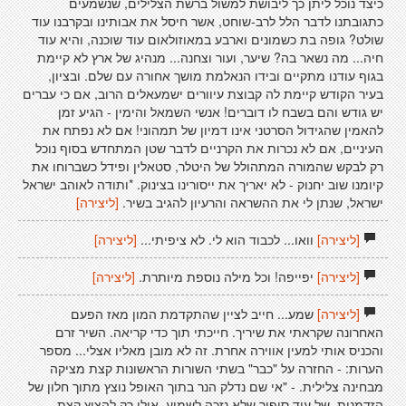
כיצד נוכל ליתן כך ליבושת למשול ברשת הצלילים, שנשמעים
כתגובתנו לדבר הלל לרב-שוחט, אשר חיסל את אבותינו ובקרבנו עוד
שולט? גופה בת כשמונים וארבע במאוזולאום עוד שוכנה, והיא עוד
חיה... מה נשאר בה? שיער, ועור וצחנה... מנהיג של ארץ לא קיימת
בגוף עודנו מתקיים ובידו הנאלמת מושך אחורה עם שלם. ובציון,
בעיר הקודש קיימת לה קבוצת עיוורים ישמעאלים הרוב, אם כי עברים
יש גודש והם בשבח לו דוברים! אנשי השמאל והימין - הגיע זמן
להאמין שהגידול הסרטני אינו דמיון של תמהוני! אם לא נפתח את
העיניים, אם לא נכרות את הקרניים לדבר שטן המתחדש בסוף נוכל
רק לבקש שהמורה המתהולל של היטלר, סטאלין ופידל כשברוחו את
קיומנו שוב יחנוק - לא יאריך את ייסורינו בצינוק. *ותודה לאוהב ישראל
ישראל, שנתן לי את ההשראה והרעיון להגיב בשיר.
[ליצירה]
[ליצירה]
וואו... לכבוד הוא לי. לא ציפיתי...
[ליצירה]
[ליצירה]
יפייפה! וכל מילה נוספת מיותרת.
[ליצירה]
[ליצירה]
שמע... חייב לציין שהתקדמת המון מאז הפעם
האחרונה שקראתי את שיריך. חייכתי תוך כדי קריאה. השיר זרם
והכניס אותי למעין אווירה אחרת. זה לא מובן מאליו אצלי... מספר
הערות: - החזרה על "כבר" בשתי השורות הראשונות קצת מציקה
מבחינה צלילית. - "אי שם נדלק הנר בתוך האופל נוצץ מתוך חלון של
הזדמנות, של עוד סיפור שלא נזכה לשמוע. אולי רק להציץ קצת