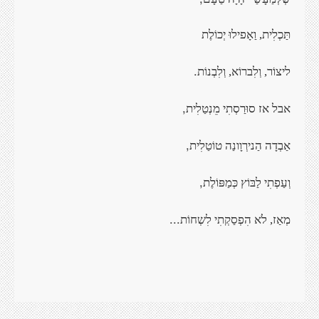
תַּכְלִית, וַאָפילוּ יְכוֹלֶת
.
ליצוֹר, וְלִברוֹא, וְלִבְנוֹת
,
אבל אז סוּרַסְתִי מֵנְטַלִית
,
אַבְדָה הַנירְוָונַה טוֹטַלִית
,
וְעַפְתִי לַבּוֹץ כְּמַפּוֹלֶת
...
מְאַז, לׂא הִפְסַקְתִי לִשְחוֹת