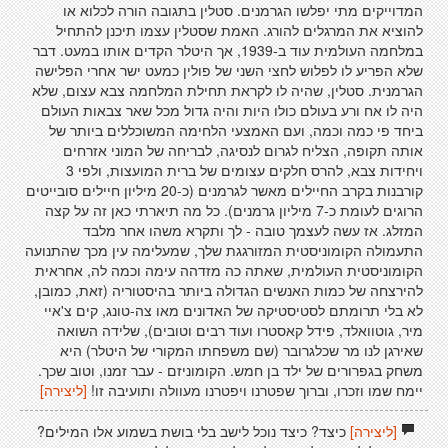
המדוייקים מתי יפלשו הגרמנים. סטלין בתגובה הורה לכלוא או
להוציא את המרגלים להורג. האמת שסטלין עצמו תיכנן להתחיל
במלחמה העולמית עוד ב-1939, אך היטלר הקדים אותו במעט. דבר
שלא הפריע לו לפלוש לחצי השני של פולין כמעט ישר אחרי הפלישה
הגרמנית. סטלין, שהיה לו לקראת תחילת המלחמה צבא עצום, שלא
היה לו אח ורע בעולם כולו היות והיה גדול מכל שאר צבאות העולם
ביחד פי כמה וכמה, ועם האמצעי הלחימה המשוכללים ביותר של
אותה תקופה, הצליח לגרום לנסיגה, לבריחה של המוני אזרחים
ויחידות צבא, להרס חלקים עצומים של ברית המועצות, ולפי 3
קורבנות בקרב החיילים מאשר לגרמנים (כ-20 מיליון חיילים סובייטים
הרוגים לעומת כ-7 מיליון גרמנים). כל מה תיארתי כאן זה על קצה
המזלג. אז עשה לעצמך טובה - לך ותקרא משהו אחר מלבד
התעמולה הקומוניסטית המזורגגת שלך, שמעלימה עין מכך שהתנועה
הקומוניסטית העולמית, שאתה כה מזדהה עימה וכמה לה, אחראית
להירצחה של כמות האנשים הגדולה ביותר בהיסטוריה (זאת, כמובן,
לא בלי תרומתם לסטיסטיקה של האדונים מאו צה-טונג, קים צ'איי
מיר, גוטוואלד, פידל קאסטרו ועוד רבים וטובים), שלידה השואה
שאירגן לנו מר שכלגרובר (שם משפחתו המקורי של היטלר) היא
משחק בגפרורים של ילד בן חמש. הקומוניזם - עבר זמנו, וטוב שכך.
יימח שמו וזכרו, וברוך שפטרנו ויפטרנו מעוולה ותועיבה זו!
[ליצירה]
[ליצירה]
כיצד? כיצד נוכל לישב בלי בושת בשמוע אלו המילים?