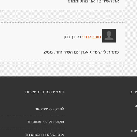
את השירים? אני מתקוממת!
כל-כך נכון
חובב לנדוי
פתחת לי שערי גן-עדן עם השיר הזה. ממש.
רים
דוגמית מדפי היצירות
ה
>>>
לחבק
יצחק גור
>>>
פוקוס ירוק
מנחם דוד
יסט
>>>
אוצר מילים
מנחם דוד