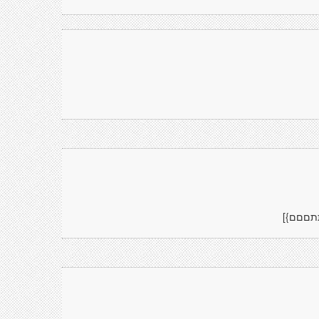
תתםםם}]