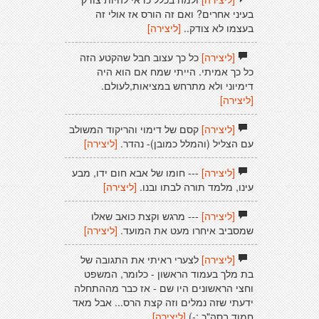
בעיני אחרים? ואם זה הורס אז אולי זה
בעצמו לא צודק..
[ליצירה]
[ליצירה]
כל כך עצוב חבל שהקטע הזה
כל כך אמיתי. הייתי שמח אם הוא היה
דימיוני ולא מתרחש במציאות,לעולם.
[ליצירה]
[ליצירה]
קסם של דימוי והריקוד המשולב
עם הצליל (והמלל כמובן)- נהדר.
[ליצירה]
[ליצירה]
--- חומו של אבא חום ידו, מבע
עינו, מלמד תורה לבתו ובנו.
[ליצירה]
[ליצירה]
--- מרגש וקצת כואב שאלו
שמסביב איחרו מעט את המועד.
[ליצירה]
[ליצירה]
לצערי ראיתי את התגובה של
בת מלך בעמוד הראשון - כלומר, המשפט
וחצי הראשונים היו שם - אז כבר מההתחלה
ידעתי שזה נמלים וזה קצת הרס... אבל מאד
חמוד בסה"כ :-)
[ליצירה]