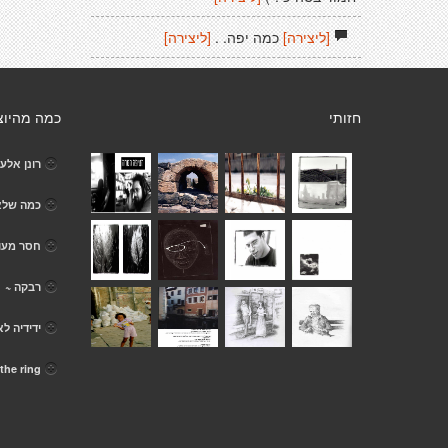
[ליצירה]
כמה יפה. .
[ליצירה]
חזותי
כמה מהיוצ
רונן אלע
כמה שלא
חסר מעו
רבקה ~
ידידיה לא
the ring מתנחלת