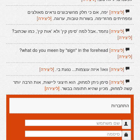
[ליצירה]
יפה, אם כי חלק מהשיבוצים נראים מאולצים
ומפחיתים מהזרימה. בשורות טובות, ערוגה.
[ליצירה]
[ליצירה]
נחמד..אבל למה 'סימן קין' ולא 'אות קין', כמו שכתוב?
[ליצירה]
[ליצירה]
what do you meen by "sign" in the forehead?
[ליצירה]
[ליצירה]
וואו! איזה עוצמות... נגעת בי.
[ליצירה]
[ליצירה]
סימן ניתן למחוק, הוא חיצוני ליישות, אות הרבה יותר
קשה למחוק, מכיון שהיא חתומה בבשר.
[ליצירה]
התחברות