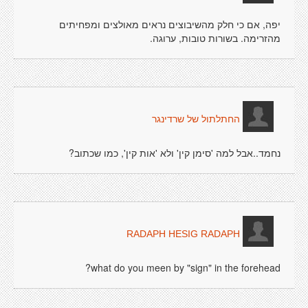
יפה, אם כי חלק מהשיבוצים נראים מאולצים ומפחיתים
מהזרימה. בשורות טובות, ערוגה.
החתלתול של שרדינגר
נחמד..אבל למה 'סימן קין' ולא 'אות קין', כמו שכתוב?
RADAPH HESIG RADAPH
what do you meen by "sign" in the forehead?