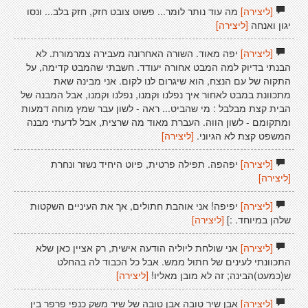
[ליצירה]
מה עוד נותר לומר... פשוט צובט חזק, חזק בלב... ונסו
יגון ואנחה
[ליצירה]
[ליצירה]
יפה מאוד. השורה האחרונה מעבירה צמרמורת. לא
הבנתי בדיוק למה המבט אחורה יעודד. חשבתי שהמבט קדימה, על
התקוה של עם הנצח, הוא שיגרום לנו לקום. אני מבינה שאת
מתכוונת במבט לאחור איך נפלנו וקמנו, נפלנו וקמנו, אבל המבנה של
הבית קצת מבלבל : מי שהביט... ראה - לשון עבר שמץ מוחה דמעות
ומתקומם - לשון הווה. העברת מאוד מה שרצית, אבל לדעתי מבנה
המשפט קצת לא הגיוני.
[ליצירה]
[ליצירה]
יפהפה. תפילה פרטית, פיוט היחיד נשזר ונחרת
[ליצירה]
[ליצירה]
יפיפה! אני אוהבת חתולים, אך את העיניים השקטות
שלהן במיוחד. :]
[ליצירה]
[ליצירה]
אני שולחת ליוליה הודעה אישית, רק אציין כאן שלא
התכוונתי לעינים של חתול ממש. אבל כל הכבוד לה בהחלט
ש(כמעט)הבינה; זה לא מובן מאליו!
[ליצירה]
[ליצירה]
אבן שיר טובה אבן טובה של שיר משק כנפי פרפר בין