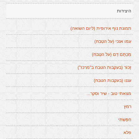
היצירות
תמונת נוף אירופית (ליום השואה)
עִמו אנכי (על הטֶבח)
מִכְתָּם דָּם (על הטֶבח)
זָכוֹר (בעקבות הטבח ב"מרכז")
עננו (בעקבות הטבח)
מצאתי טוב - שיר וסקר...
רמץ
חִפַּשְׂתִּי
פלא