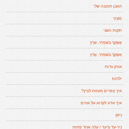
האבן הטובה שלי
מַעֲיָנַי
תקות השני
אֶשָּקֵךְ בִּשְׁפָתַי, אֶרֶץ
אֶשָּקֵךְ בִּשְׁפָתַי, אֶרֶץ
אותן גדות
ילדֹנת
איך צפרים מעזות לציץ?
איך אדע לקרוא על אחים
ניסן
ניר-עד נרעד / עלה אחד פחות