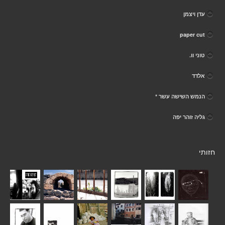
עדן ויצמן
paper cut
טוני וו.
אלדד
הנמש השישה עשר *
גליה זוהר יפה
חזותי