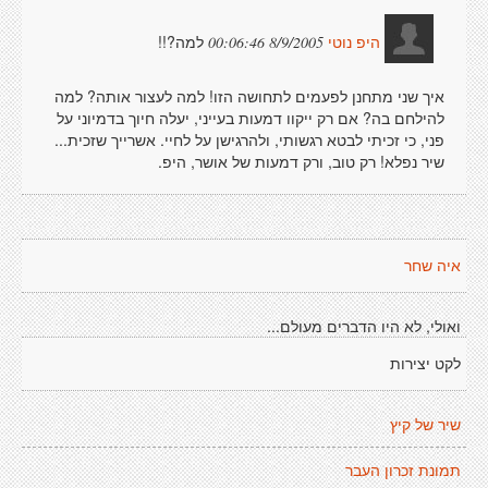
למה?!!
8/9/2005 00:06:46
היפ נוטי
איך שני מתחנן לפעמים לתחושה הזו! למה לעצור אותה? למה
להילחם בה? אם רק ייקוו דמעות בעייני, יעלה חיוך בדמיוני על
פני, כי זכיתי לבטא רגשותי, ולהרגישן על לחיי. אשרייך שזכית...
שיר נפלא! רק טוב, ורק דמעות של אושר, היפ.
איה שחר
ואולי, לא היו הדברים מעולם...
לקט יצירות
שיר של קיץ
תמונת זכרון העבר