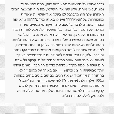
נדבר עכשיו על סטיגמות ספציפיות שהן, כמה צפוי גם לא
נכונות, אני מוחה. אדון שמואל ירושלמי, מה היה המעשה הציוני
האחרון שלך חוץ מלבלבל לנו בשכל אידיאולוגיות שאולות
מהכותרות של 'הארץ'??? ואפילו באותן מילים???!!! נורא יפה
מצדך, באמת, לדבר על מצב סוציו-אקונומי מסויים ששורר
מדינה, על הפער, על השוני, על האפליה וכו', אבל לפחות תברר
כמה עובדות לפני כן: אני לא יודעת איפה אתה גר, אבל אני
בטוחה שאגרת השמירה שלך נמוכה פי כמה משל ההתנחלויות.
ההתנחלויות משלמות עבור השמירה עליהן זה אחד. ושתיים,
למדינה יש אינטרס ליישב במקומות מסויימים בארץ הקטנטנה
והיקרה שלנו, אז היא גורמת להם להיות אטרקטיביים בעיקר
לזוגות צעירים: הווה אומר בתים יחסית זולים. קרקע על שפת
הים עולה פי כמה מקרקע נידחת בדרום הר חברון משום שהיא
יותר מבוקשת! היצע וביקוש ... ואם בא לך על מקום זול לא
בהתנחלות אז תמיד יש את הנגב, גם שם בונים בתים בפחות
מ100 אלף דולר, (שחיתות?! לפי שיטתך.. המדינה 'גונבת'
אדמות בדוואים , האם גם זהו 'כיבוש'?)אתה מוזמן לרכוש
קרקע מדברית לממש את הציונות שלך, מה שהיא לא תהיה
ולהפסיק ליילל, לטובת כולם.