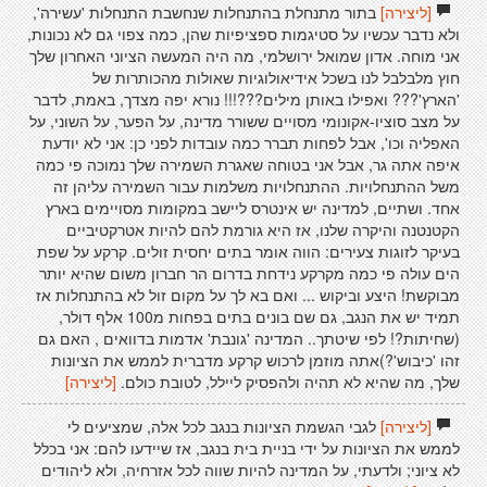
[ליצירה]
בתור מתנחלת בהתנחלות שנחשבת התנחלות 'עשירה',
ולא נדבר עכשיו על סטיגמות ספציפיות שהן, כמה צפוי גם לא נכונות,
אני מוחה. אדון שמואל ירושלמי, מה היה המעשה הציוני האחרון שלך
חוץ מלבלבל לנו בשכל אידיאולוגיות שאולות מהכותרות של
'הארץ'??? ואפילו באותן מילים???!!! נורא יפה מצדך, באמת, לדבר
על מצב סוציו-אקונומי מסויים ששורר מדינה, על הפער, על השוני, על
האפליה וכו', אבל לפחות תברר כמה עובדות לפני כן: אני לא יודעת
איפה אתה גר, אבל אני בטוחה שאגרת השמירה שלך נמוכה פי כמה
משל ההתנחלויות. ההתנחלויות משלמות עבור השמירה עליהן זה
אחד. ושתיים, למדינה יש אינטרס ליישב במקומות מסויימים בארץ
הקטנטנה והיקרה שלנו, אז היא גורמת להם להיות אטרקטיביים
בעיקר לזוגות צעירים: הווה אומר בתים יחסית זולים. קרקע על שפת
הים עולה פי כמה מקרקע נידחת בדרום הר חברון משום שהיא יותר
מבוקשת! היצע וביקוש ... ואם בא לך על מקום זול לא בהתנחלות אז
תמיד יש את הנגב, גם שם בונים בתים בפחות מ100 אלף דולר,
(שחיתות?! לפי שיטתך.. המדינה 'גונבת' אדמות בדוואים , האם גם
זהו 'כיבוש'?)אתה מוזמן לרכוש קרקע מדברית לממש את הציונות
שלך, מה שהיא לא תהיה ולהפסיק ליילל, לטובת כולם.
[ליצירה]
[ליצירה]
לגבי הגשמת הציונות בנגב לכל אלה, שמציעים לי
לממש את הציונות על ידי בניית בית בנגב, אז שיידעו להם: אני בכלל
לא ציוני; ולדעתי, על המדינה להיות שווה לכל אזרחיה, ולא ליהודים