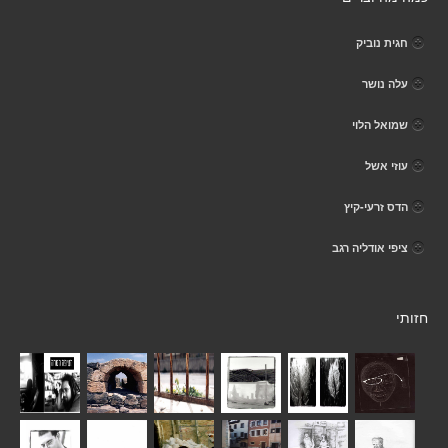
חגית נוביק
עלה נושר
שמואל הלוי
עוזי אשל
הדס זרעי-קיץ
ציפי אודליה רגב
חזותי