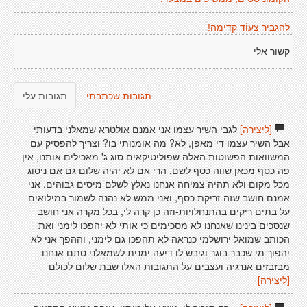
להגביר צַעוֹד קדימה!
קשור אלי
תגובות שכתבתי
תגובות עלי
[ליצירה]
לגבי השיר עצמו אני אמנם אולטרא שמאלני בדעותי
אבל השיר עצמו די מאפן, לא? מה אומנותי בו? וצריך להפסיק עם
המשוואות הפשוטות האלה שפוליטיקאים סוג ג' מאכילים אותנו, אין
פה כסף מכאן שווה כסף לשם, הרי אם לא יהיה שלום גם אם ניסוג
מכל מקום ולא תהיה צמיחה אנחנו נאלץ לשלם מיסים גבוהים. אני
אמנם חושב שזה זריקת כסף, ואני ממש לא נהנה לשמור במילואים
על בתים ריקים בהתנחלויות-וזה כן קרה לי, בכל מקרה אני חושב
שנסכים בינינו שאנחנו לא מסכימים כי אותי לא יהפכו לימני ואת
הכותב שמואל ירושלמי כנראה לא תהפכו גם לימני, וההפך אני לא
יהפוך מי שכבר בוגר וגיבש לו דיעה ימנית לשמאלני סתם אנחנו
מבזבזים אנרגיה ועצבים על התגובות האלו שבת שלום לכולם
[ליצירה]