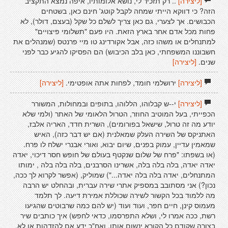
[ליצירה]
.. רק תזכיר לי, נושא אלומותיו, איפה נמצא התקציב
הזה? כי דווקא הייתי שמחה לקבל קוטג' חינם כאן, בשטחים
הכבושים. אך לצערי, גם כאן צריך לשלם כל שקל (בעצם, דולר), לא
פחות מכל אדם אחר בארץ הזאת. היו פעם "תשלומי פיצויים"
למתנחלים או משהו כזה, אבל אקורדינג טו מיי פרנטס (שמנהלים את
חשבוננו המשפחתי, כאן בלב הכיבוש) הם הפסיקו להגיע כבר לפני
שנים.
[ליצירה]
[ליצירה]
ירושלמי חומד, לפחות אתה אופטימי.
[ליצירה]
[ליצירה]
י--ש קבלוהו, הללוהו, בתופים ובמחולות, המשורר
הכפייתי, בעל המוטיב החוזר, הטרול הלאומי של האתר (ולמי שלא
יודע מה זה טרול, שישאל בפורומים), השרית חדד, האריה אלבז,
האתניקס של השירה העלק שמאלנית (אם יש דבר כזה), האיש
שמאמין עדיין, עמוק בפנים, שיום יבוא, ואורי אבנרי ישלח לו פרח.
(או בשפתו: "פרח של שלום שנקטף בעולם של חופש חסר דיכוי, יאדה
יאדה יאדה, בלה בלה בלה, אשרינו הסרבנים, בלה בלה בלה , ימותו
המתנחלים, יאדה בלה בלה יאדה...") שמוליק, (אפשר לקרוא לך ככה,
נכון?) אני מסתובב במספיק אתרי שירה עברית, ובהחלט יש הרבה
מה ללמוד בכל הקשור לשירה שכוללת אמירת דיעה. לך תלמד
מעמוס קינן, חיים חפר, ועוד ועוד (יש להם כמה שרבוטים שהגיעו
רשת, ככה אמרו לי, ושלא התפרסמו, כדאי לחפש) איך כותבים שיר
בצורה שקודם כל הקורא ינשום אותו, ואח"כ ידע אם להזדהות או לא.