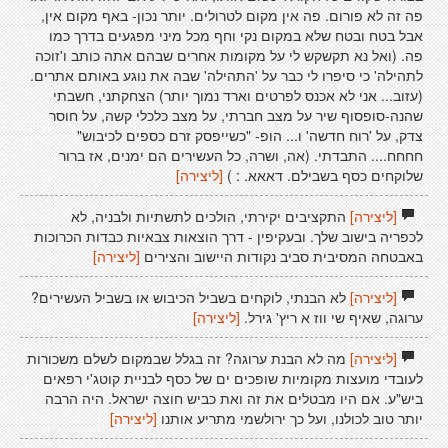
פה זה לא פורום. פה אין מקום לטרולים. יותר נכון- באף מקום אין,
אבל בטח ובטח שלא במקום נקי וחף מכל מיני מפגעים בדרך כמו
פה. (ואל נא תקשקש לי על מקומות אחרים שבהם אתה כותב ו'זוכה
לתהילה' כי סיפרו לי כבר על 'התהילה' שבה את נוגע באותם אתרים.
(עזוב... אני לא אכנס לפרטים וארד נמוך יותר) הצחקתני, חשבתי
שהנה-סופסוף שיר על מצב חברתי, על מצב כלכלי קשה, על חוסר
צדק, על 'רוח חדשה' ו... הופ- "כשייפסק זרם כספים לכיבוש"
חחחח.... התבדתי. (אה, ושרה, כל העשירים הם ימנים, אז ברור
שלוקחים כסף בשבילם. דאאא. : )
[ליצירה]
[ליצירה]
התקציבים יקירתי, הולכים לתשתיות ולבניה, לא
לכפריה בישוב שלך. ובעקיפין - דרך הוצאות צבאיות כבדות הכרוכות
באבטחה המסיבית סביב נקודות היישוב והצירים
[ליצירה]
[ליצירה]
לא הבנתי, לוקחים בשביל הכיבוש או בשביל העשירים?
ערוגה, שאיף שי ווז א ריץ' גירל.
[ליצירה]
[ליצירה]
מה לא הבנת ערוגה? זה בגלל שבמקום לשלם משכורות
לעובדי מועצות מקומיות שופכים ים של כסף לבניית קוטג'י רפאים
ביש"ע. אם היו מבטלים את זה ואת כביש חוצה ישראל. היה הרבה
יותר טוב לכולנו, ועל כך ירולשמי מתריע אותנו
[ליצירה]