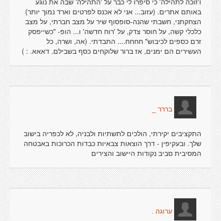
ו'זוכה לתהילה' כי סיפרו לי כבר על 'התהילה' שבה את נוגע
באותם אתרים. (עזוב... אני לא אכנס לפרטים וארד נמוך יותר)
הצחקתני, חשבתי שהנה-סופסוף שיר על מצב חברתי, על מצב
כלכלי קשה, על חוסר צדק, על 'רוח חדשה' ו... הופ- "כשייפסק
זרם כספים לכיבוש" חחחח.... התבדתי. (אה, ושרה, כל
העשירים הם ימנים, אז ברור שלוקחים כסף בשבילם. דאאא. : )
בררר _
התקציבים יקירתי, הולכים לתשתיות ולבניה, לא לכפריה בישוב
שלך. ובעקיפין - דרך הוצאות צבאיות כבדות הכרוכות באבטחה
המסיבית סביב נקודות היישוב והצירים
ערוגה .