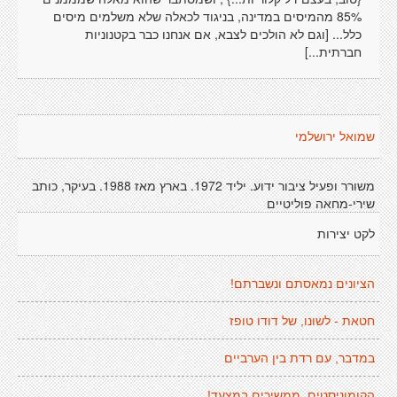
85% מהמיסים במדינה, בניגוד לכאלה שלא משלמים מיסים
כלל... [וגם לא הולכים לצבא, אם אנחנו כבר בקטנוניות
חברתית...]
שמואל ירושלמי
משורר ופעיל ציבור ידוע. יליד 1972. בארץ מאז 1988. בעיקר, כותב
שירי-מחאה פוליטיים
לקט יצירות
הציונים נמאסתם ונשברתם!
חטאת - לשונו, של דודו טופז
במדבר, עם רדת בין הערביים
הקומוניסטים, ממשיכים במצעד!