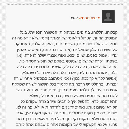
י--ש
מבצע סבתא
קבלוהו, הללוהו, בתופים ובמחולות, המשורר הכפייתי, בעל
המוטיב החוזר, הטרול הלאומי של האתר (ולמי שלא יודע מה זה
טרול, שישאל בפורומים), השרית חדד, האריה אלבז, האתניקס
של השירה העלק שמאלנית (אם יש דבר כזה), האיש שמאמין
עדיין, עמוק בפנים, שיום יבוא, ואורי אבנרי ישלח לו פרח. (או
בשפתו: "פרח של שלום שנקטף בעולם של חופש חסר דיכוי,
יאדה יאדה יאדה, בלה בלה בלה, אשרינו הסרבנים, בלה בלה
בלה , ימותו המתנחלים, יאדה בלה בלה יאדה...") שמוליק,
(אפשר לקרוא לך ככה, נכון?) אני מסתובב במספיק אתרי שירה
עברית, ובהחלט יש הרבה מה ללמוד בכל הקשור לשירה שכוללת
אמירת דיעה. לך תלמד מעמוס קינן, חיים חפר, ועוד ועוד (יש
להם כמה שרבוטים שהגיעו רשת, ככה אמרו לי, ושלא
התפרסמו, כדאי לחפש) איך כותבים שיר בצורה שקודם כל
הקורא ינשום אותו, ואח"כ ידע אם להזדהות או לא. פה זה לא
פורום. פה אין מקום לטרולים. יותר נכון- באף מקום אין, אבל
בטח ובטח שלא במקום נקי וחף מכל מיני מפגעים בדרך כמו
פה. (ואל נא תקשקש לי על מקומות אחרים שבהם אתה כותב