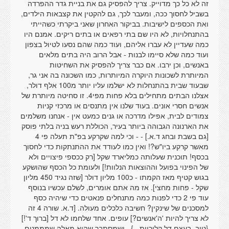
זה לא כל כך מדוייק. צריך להפסיק גם את בניית גדר ההפרדה
בשביל לחסוך ככה, ומעבר לכך, גם להקטין את קצבאות הילדים,
ואת הכספים לישיבות. בביקור האחרון שאני ביקרתי כשהייתי
בהתנחלויות, לא היו שם בתי רפאים או בתים ריקים. אמנם היו
כמה שעדיין לא עברו אליהם, ועוד כמה שהם נסעו לטיול בצפון
ועוד כמה שלא סיימו לבנות - אבל הרוב היה בתים מלאים
באנשים, וכן ירבו. אם כבר צריך להפסיק את השחיטות
המיותרת לשכונות היוקרה המיותרות, כמו השכונה בה אני גר,
שבעוד שבית בהתנחלות לא ישלמו עליו יותר מ100 אלף דולר,
אצלנו הבתים מתחילים בלא פחות מפי4. זו סחיטה מיותרת של
אנשים חסרי אונים. בעוד שלנו אין מתנסים או מרכזי קניות
צמודים לבית, אפילו מדרכה או גנים כמעט אין - אנחנו משלמים
את הארנונה הגבוהה ביותר בעיר, הכוללת רעש בניה בלתי פוסק
[גם בשבת ובחג ד.א.] - - וכי למה שקרקע בפ"ת תעלה פי 4
מאשר קרקע ביו"ש?! ואין כמו לעודד את ההתנתקות כדי לחסוך
בכסף! תוכנית שעלותה כמליארד שקל [רק ככספי פיצויים ולא
של הפינוי בפועל וההוצאות הנלוות!] ולעומת כל הכסף שהושקע
בגוש קטיף מאז הקמתו - כ100 מליון דולר [שזה נגיד 450 מליון
שקל - פחות מחצי]. אז מה אתם אומרים, לשלם עכשיו בנוסף
עוד פי 2 כדי לפנות כמה מתנחלים פנאטים כדי שיהיה כסף
למסכנים של שינקין? חשיבה כלכלים מעולה. [ד.א. שורה 4 זה
לא צריך להיות 'ה'אנשים?] עופים. אחד שלחמו לא דל [ברוך ד'!]
{טוב, בעצם דל קלוריות...} , ושמסתבר שהוא מאלה שמממנים