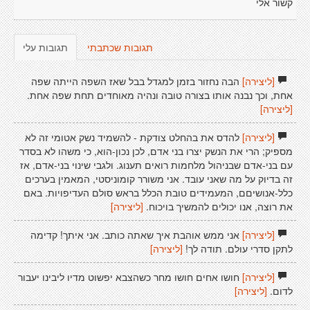
קשור אלי
תגובות שכתבתי
תגובות עלי
[ליצירה]
הבה נחזור בזמן למגדל בבל שאז השפה הייתה שפה
אחת, וכך נבנה אותו בצורה טובה ונהיה מאוחדים תחת שפה אחת.
[ליצירה]
[ליצירה]
להדס את בהחלט צודקת - להשמיד נשק אטומי זה לא
מספיק; הרי את הנשק יצרו בני אדם, לכן נכון-הוא, כי משהו לא בסדר
עם בני-אדם שבניהול מלחמות רואים תענוג. ולגבי שינוי בני-אדם, אז
זה בדיוק על מה שאני עובד. אני משורר קומוניסטי, המאמין בערכים
כלל-אנושיםם, המעמידים טובת הכלל בראש סולם העדיפויות. באם
את רוצה, אנו יכולים להמשיך בויכוח.
[ליצירה]
[ליצירה]
אני ממש אוהבת איך שאתה כותב. אני איתך! קדימה
לתקן סדרי עולם. תודה לך!
[ליצירה]
[ליצירה]
חושו אחים חושו מחר כשהצבא יפשוט מדיו ליבינו יעבור
לדום.
[ליצירה]