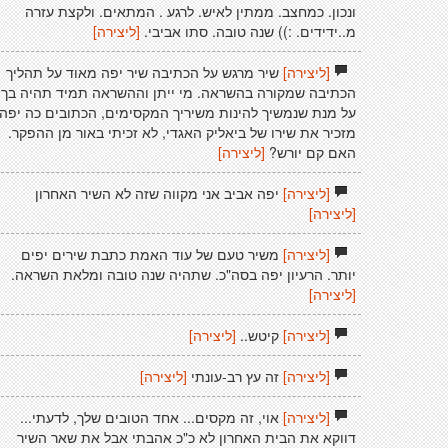
ונכון. כמחצב. ממתין לאיש. לרגע . המתאים. ולקצת עזרה
מ..ידידים. :)) שנה טובה. סתו אביבי.
[ליצירה]
[ליצירה]
שיר מרגש על הכתיבה שיר יפה מאוד על תהליך
הכתיבה שמקורה בהשראה. מי ייתן וההשראה תמיד תהיה בך
על מנת שנמשיך להינות משיריך המקסימים, הכתובים כה יפה
מזכיר את שירו של ביאליק האגדי, לא זכיתי באור מן ההפקר.
האם קם יורש?
[ליצירה]
[ליצירה]
יפה אביב אני מקווה שזה לא השיר האחרון
[ליצירה]
[ליצירה]
משיר טעם של עוד האמת כתבת שירים יפים
יותר. הרעיון יפה בסה"כ. שתהיה שנה טובה ומלאת השראה.
[ליצירה]
[ליצירה]
קיטש..
[ליצירה]
[ליצירה]
זה עץ רב-עונתי
[ליצירה]
[ליצירה]
אוי, זה מקסים... אחד הטובים שלך, לדעתי...
דווקא את הבית האחרון לא כ"כ אהבתי אבל את שאר השיר