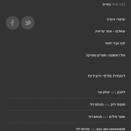
דברו איתי
בפייס
שיעורי גיטרה
שאלנה - אתר טריוויה
לוח עברי לועזי
רגל ראשונה- ספרים ומוזיקה
דוגמית מדפי היצירות
>>>
לחבק
יצחק גור
>>>
פוקוס ירוק
מנחם דוד
>>>
אוצר מילים
מנחם דוד
>>>
you are connected
מנחם דוד