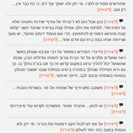
מחודשים ספורים לפניו. מי יתן ולא ישפך עןד דם. כי כח כבר אין...
רק טוב.
[ליצירה]
[ליצירה]
נכון אבל כאן לא דיברתי על עודף ישירות ותעוזה אלא
על המינימלי, לפתוח את הלב אפילו קצת בציפיה שהצד השני יקלוט
קצת מהרגש המאיים להתפוצץ. הרי אם נעמוד דומם מהצד, יש מצב
שניראה אותו בונה בית עם אדם אחר...
[ליצירה]
[ליצירה]
כדיברי המדרש המספר על רבי עקיבא שצחק כאשר
ראה שועלים מלכים על הר הבית וברוב חומתו וגדולתו הבין, שכמו
שהשועל יכול להליך כרגע במקום קדוש זה כך אנו בע"ה נהלך בו. כך
גם היא תפילתי שנהלך במהרה בימינו בנחלת שבט יששכר וזבולון
בגאווה בשמחה ובטוב לבב. חיזקי ואימצי.
[ליצירה]
[ליצירה]
משובב נפש חיוך של שמחה על פני. בשורות טובות ...
[ליצירה]
[ליצירה]
או לכאן... אהבתי מאוד. ממשיכה לקרוא עוד מיצירותך
[ליצירה]
[ליצירה]
על אף הבילבול הקט דמעות עלו בעייני. מי יתן ולא
נעמות במצב כזה יותר לעולם
[ליצירה]