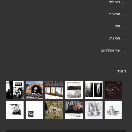
ללה לילו
חרישית .
גולי .
אבי נתן
שיר מורדכייוב
חזותי