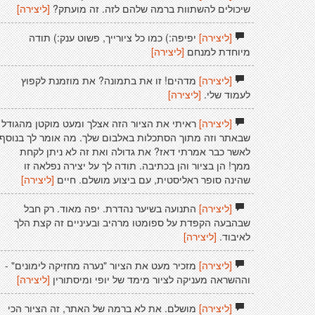
שיכולים להשתוות ברמה שלהם לזה. זה מועתק?
[ליצירה]
[ליצירה]
יפיפה:) כמו כל ציורייך, פשוט ענק:) תודה
מיוחדת למנחם
[ליצירה]
[ליצירה]
מדהים! זו את בתמונה? את מוזמנת לקפוץ
לעמוד שלי.
[ליצירה]
[ליצירה]
ראיתי את הציור הזה אצלך ומעט מוקטן מהגודל
שבאתר וזה מתוך הסתכלות באלבום שלך. מה אומר לך בנוסף
לאשר כבר אמרתי דאז? את גדולה ואת זה לא ניתן לקחת
ממך! הן בציור והן בכתיבה. תודה לך על יצירה נפלאה זו
שהינה סופר ראליסטית, עם ביצוע מושלם. חיים
[ליצירה]
[ליצירה]
התנועה בשיער נהדרת. יפה מאוד. רק חבל
שבהבעה הקפדת על ספומטו מרהיב ובעיניים זה קצת הלך
לאיבוד.
[ליצירה]
[ליצירה]
מזכיר מעט את הציור "נערה מחזיקה לימונים" -
וההשראה מעניקה לציור מימד של יופי ומיסתורין
[ליצירה]
[ליצירה]
מושלם. את לא ברמה של האתר, זה הציור הכי