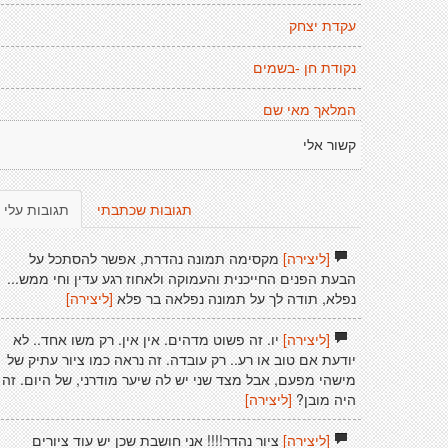
עקדת יצחק
נקודת חן -בשמים
המלאך מאי שם
קשור אלי
תגובות שכתבתי
תגובות עלי
[ליצירה]
מקסימה תמונה נהדרת, אפשר להסתכל על
הבעת הפנים החייכנית והעמוקה ולאחוז רגע עדין וחי ממש...
נפלא, תודה לך על תמונה נפלאה בר פלא
[ליצירה]
[ליצירה]
יו. זה פשוט מדהים. אין אין. רק משו אחד.. לא
יודעת אם טוב או רע.. רק עובדה. זה נראה כמו ציור עתיק של
מישהי מפעם, אבל מצד שני יש לה שיער מודרני, של היום. זה
היה מובן?
[ליצירה]
[ליצירה]
ציור נהדר!!!! אני חושבת שכן יש עוד ציורים