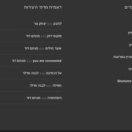
רים
דוגמית מדפי היצירות
>>>
לחבק
יצחק גור
יץ
>>>
פוקוס ירוק
מנחם דוד
ן
>>>
אוצר מילים
מנחם דוד
ארץ-הפראות
>>>
you are connected
מנחם דוד
צי
>>>
על הכתיבה
לבנה אדלר
Sherlott
>>>
תפילה
לבנה אדלר
>>>
השתחוויה
מנחם דוד