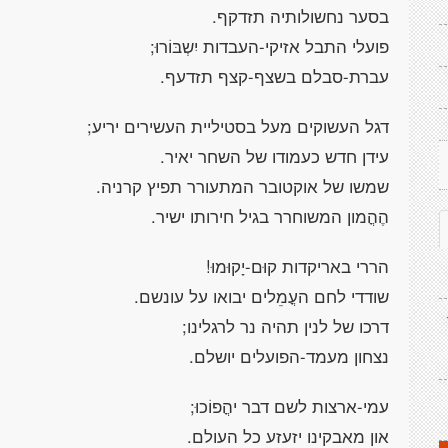
בסער נחשולותיה תזדקף.
פועלי התבל אזיקי-העבדות יִשְבּוֹרוּ;
עברת-סבלם בשצף-קצף תזדעף.
דגל העשוקים מעל בסטיליית העשירים יריע;
עידן חדש כעמודו של השחר יאיר.
שמשו של אוקטובר המתעורר תפיץ קרניה.
הֶהֳמון המשוחרר בגיל חירותו ישיר.
הררי באריקדות קוּם-יָקוּמוּ!
שודדי לחם העֳמֵלים יבואו על עונשם.
דרכו של לנין תהיה נר לרגלינו;
נצחון מעמד-הפועלים יושלם.
עמי-ארצות לשם דבר יהֳפוֹכוּ;
און מאבקינו יזעזע כל העולם.