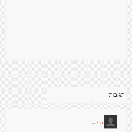
תגובות
---
רן *