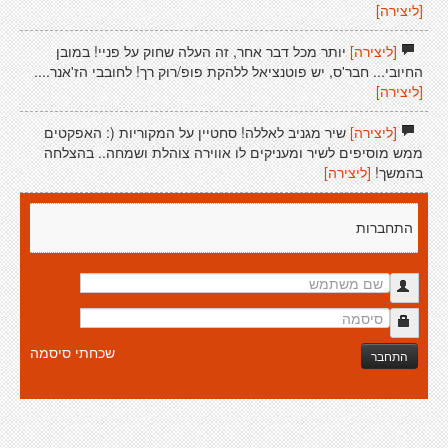
[ליצירה]
[ליצירה]
יותר מכל דבר אחר, זה העלה שחוק על פניי! במובן
החיובי... חבר'ס, יש פוטנציאל ללהקת פופ/רוק רך! לחובבי הז'אנר....
[ליצירה]
[ליצירה]
שיר מגניב לאללה! סחטיין על המקוריות (: האפקטים
ממש מוסיפים לשיר ומעניקים לו אווירה צוהלת ושמחה.. בהצלחה
בהמשך!
[ליצירה]
התחברות
שכחתי סיסמה
התחבר