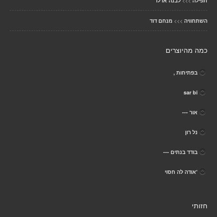
>>>
תפילה
לבנה אדלר
>>>
השתחוויה
מנחם דוד
כמה מהיוצרים
בפתיחות ,
sar bi
אור ---
נל רון
בודד בנתים ---
'אודה לה חסוי
חזותי